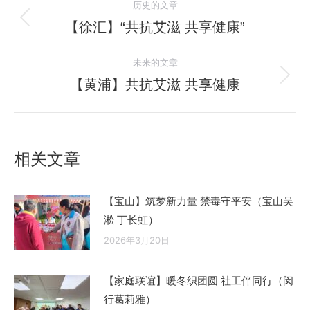
历史的文章
章
【徐汇】“共抗艾滋 共享健康”
历
史
导
未来的文章
的
航
文
【黄浦】共抗艾滋 共享健康
未
章：
来
的
文
相关文章
章：
【宝山】筑梦新力量 禁毒守平安（宝山吴
淞 丁长虹）
2026年3月20日
【家庭联谊】暖冬织团圆 社工伴同行（闵
行葛莉雅）