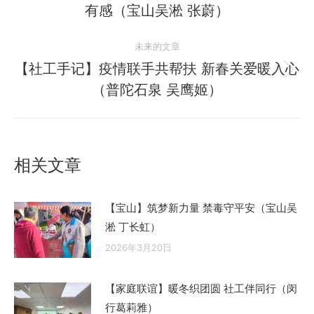
有感（宝山吴淞 张蔚）
导
史
的
航
未来的文章
文
【社工手记】疫情联手共帮扶 新春关爱暖入心
章：
未
（普陀石泉 吴鹰姬）
来
的
文
章：
相关文章
【宝山】筑梦新力量 禁毒守平安（宝山吴
淞 丁长虹）
2026年3月20日
【家庭联谊】暖冬织团圆 社工伴同行（闵
行葛莉雅）