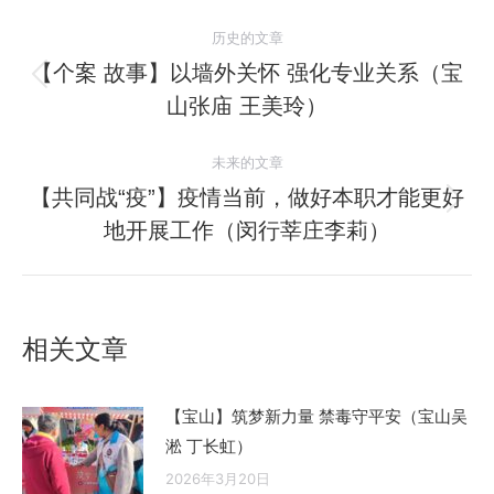
文
历史的文章
章
【个案 故事】以墙外关怀 强化专业关系（宝
历
山张庙 王美玲）
导
史
的
航
未来的文章
文
【共同战“疫”】疫情当前，做好本职才能更好
章：
未
地开展工作（闵行莘庄李莉）
来
的
文
章：
相关文章
【宝山】筑梦新力量 禁毒守平安（宝山吴
淞 丁长虹）
2026年3月20日