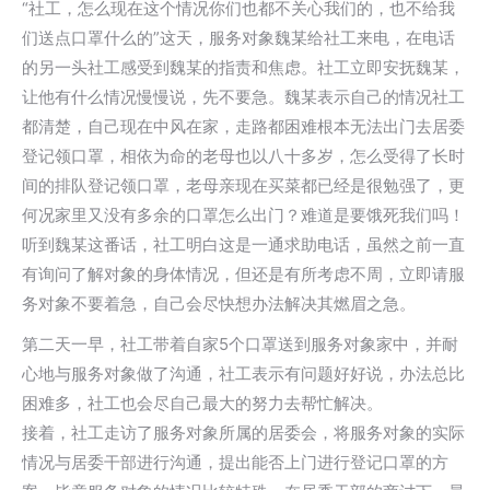
“社工，怎么现在这个情况你们也都不关心我们的，也不给我
们送点口罩什么的”这天，服务对象魏某给社工来电，在电话
的另一头社工感受到魏某的指责和焦虑。社工立即安抚魏某，
让他有什么情况慢慢说，先不要急。魏某表示自己的情况社工
都清楚，自己现在中风在家，走路都困难根本无法出门去居委
登记领口罩，相依为命的老母也以八十多岁，怎么受得了长时
间的排队登记领口罩，老母亲现在买菜都已经是很勉强了，更
何况家里又没有多余的口罩怎么出门？难道是要饿死我们吗！
听到魏某这番话，社工明白这是一通求助电话，虽然之前一直
有询问了解对象的身体情况，但还是有所考虑不周，立即请服
务对象不要着急，自己会尽快想办法解决其燃眉之急。
第二天一早，社工带着自家5个口罩送到服务对象家中，并耐
心地与服务对象做了沟通，社工表示有问题好好说，办法总比
困难多，社工也会尽自己最大的努力去帮忙解决。
接着，社工走访了服务对象所属的居委会，将服务对象的实际
情况与居委干部进行沟通，提出能否上门进行登记口罩的方