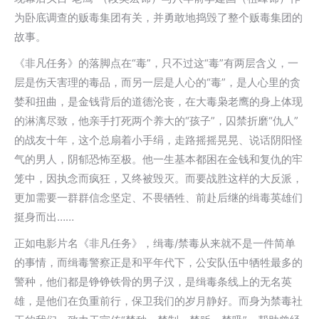
为卧底调查的贩毒集团有关，并勇敢地捣毁了整个贩毒集团的
故事。
《非凡任务》的落脚点在“毒”，只不过这“毒”有两层含义，一
层是伤天害理的毒品，而另一层是人心的“毒”，是人心里的贪
婪和扭曲，是金钱背后的道德沦丧，在大毒枭老鹰的身上体现
的淋漓尽致，他亲手打死两个养大的“孩子”，囚禁折磨“仇人”
的战友十年，这个总扇着小手绢，走路摇摇晃晃、说话阴阳怪
气的男人，阴郁恐怖至极。他一生基本都困在金钱和复仇的牢
笼中，因执念而疯狂，又终被毁灭。而要战胜这样的大反派，
更加需要一群群信念坚定、不畏牺牲、前赴后继的缉毒英雄们
挺身而出……
正如电影片名《非凡任务》，缉毒/禁毒从来就不是一件简单
的事情，而缉毒警察正是和平年代下，公安队伍中牺牲最多的
警种，他们都是铮铮铁骨的男子汉，是缉毒条线上的无名英
雄，是他们在负重前行，保卫我们的岁月静好。而身为禁毒社