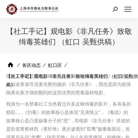
搜
索：
【社工手记】观电影《非凡任务》致敬
缉毒英雄们 （虹口 吴甄供稿）
⁄
各区动态
⁄
虹口区
⁄
很多人都看过票房口碑俱佳又燃爆的《湄公河行动》，但很少
【社工手记】观电影《非凡任务》致敬缉毒英雄们 （虹口 吴甄供
人知道香港导演麦兆辉拍摄的《非凡任务》，我也是因为疫情
稿）
隔离在家才偶然翻到的这部优秀的禁毒题材电影。
我身为一名禁毒社工当然看过许多反映缉毒的影片，各有各的
精彩……《扫毒》的故事核心是体现“兄弟情义”，《毒战》的
故事核心是凸显贩毒分子的“恶”，而电影《非凡任务》讲述的
是卧底警察林凯（黄轩饰）逐步渗透到“双鹰”贩毒集团后，发
现幕后头目“老鹰”（段奕宏饰）与八年前李建国（祖峰饰）作