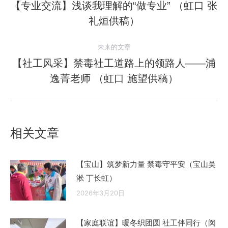
章
【专业交流】浅谈我理解的“做专业” （虹口 张
历
礼烜供稿）
导
史
的
航
未来的文章
文
【社工风采】禁毒社工道路上的领路人——浦
章：
未
逸菁老师 （虹口 施望供稿）
来
的
文
章：
相关文章
【宝山】筑梦新力量 禁毒守平安（宝山吴
淞 丁长虹）
2026年3月20日
【家庭联谊】暖冬织团圆 社工伴同行（闵