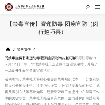
搜
索：
【禁毒宣传】寄递防毒 团扇宣防（闵
行赵巧喜）
⁄
禁毒宣传
⁄
为筑牢物流寄递行业禁毒防线，提升从业人员识毒防毒能力，
【禁毒宣传】寄递防毒 团扇宣防（闵行赵巧喜）
5 月 12 日下午，华漕禁毒社工走进顺丰速运快递站，开展了
一场别开生面的禁毒宣传活动。
活动现场，禁毒社工将精心准备的禁毒知识读本一一分发到快
递员和分拣员手中。读本内容详实，不仅涵盖毒品的种类、危
害及识别方法等基础知识，还着重强调了物流行业在禁毒工作
中的关键职责。禁毒社工结合真实案例，生动讲解如何辨别可
疑物流物品，特别提醒从业人员对来源不明、包装异常、气味