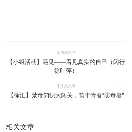
文
历史的文章
章
【小组活动】遇见——看见真实的自己（闵行
历
徐叶萍）
导
史
的
航
未来的文章
文
【徐汇】禁毒知识大闯关，筑牢青春“防毒墙”
未
章：
来
的
文
相关文章
章：