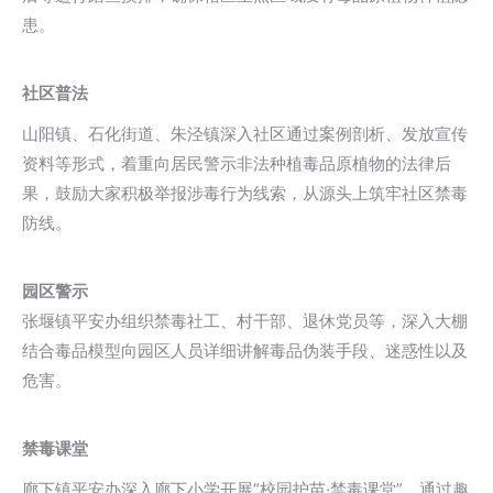
患。
社区普法
山阳镇、石化街道、朱泾镇深入社区通过案例剖析、发放宣传
资料等形式，着重向居民警示非法种植毒品原植物的法律后
果，鼓励大家积极举报涉毒行为线索，从源头上筑牢社区禁毒
防线。
园区警示
张堰镇平安办组织禁毒社工、村干部、退休党员等，深入大棚
结合毒品模型向园区人员详细讲解
毒品伪装手段
、迷惑性以及
危害。
禁毒课堂
廊下镇平安办深入廊下小学开展“校园护苗·禁毒课堂”，通过趣