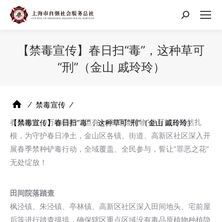
搜
索：
【禁毒宣传】春日扫“毒”，这种草可
“刑”（金山 戚玲玲）
⁄
禁毒宣传
⁄
春风拂过，万物萌新，但有一种“危险植物”也可能在悄然扎
【禁毒宣传】春日扫“毒”，这种草可“刑”（金山 戚玲玲）
根，为守护春日净土，金山区各镇、街道、高新区社区深入开
展春季禁种铲毒行动，全域覆盖、全民参与，誓让“罪恶之花”
无处绽放！
田间院落踏查
枫泾镇、朱泾镇、亭林镇、高新区社区深入田间地头、宅前屋
后等进行踏查摸排，确保辖区重点区域没有毒品原植物种植隐