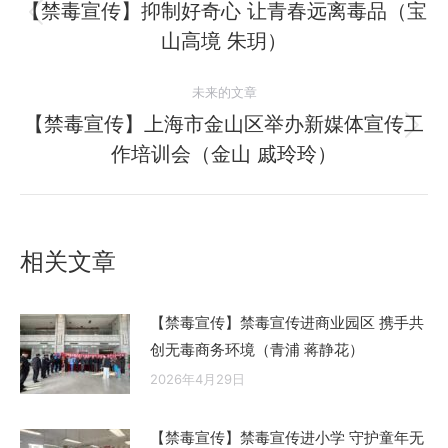
章
【禁毒宣传】抑制好奇心 让青春远离毒品（宝
历
山高境 朱玥）
导
史
的
航
未来的文章
文
【禁毒宣传】上海市金山区举办新媒体宣传工
章：
未
作培训会（金山 戚玲玲）
来
的
文
章：
相关文章
【禁毒宣传】禁毒宣传进商业园区 携手共
创无毒商务环境（青浦 蒋静花）
2026年4月29日
【禁毒宣传】禁毒宣传进小学 守护童年无