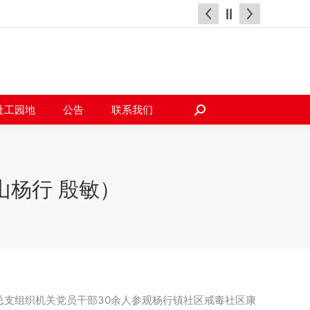
天地
社工园地
公告
联系我们
搜
索：
社工园地
公告
联系我们
搜
索：
山杨行 殷敏）
党总支组织机关党员干部30余人参观杨行镇社区戒毒社区康