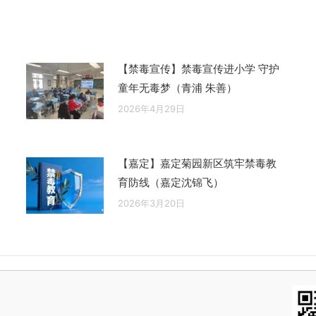
章：
【禁毒宣传】禁毒宣传进小学 守护
童年无毒梦（青浦 朱善）
2026年4月29日
【嘉定】嘉定菊园新区筑牢禁毒教
育防线（嘉定沈锦飞）
2026年3月20日