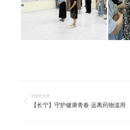
文
历史的文章
章
【长宁】守护健康青春 远离药物滥用
历
导
史
的
航
文