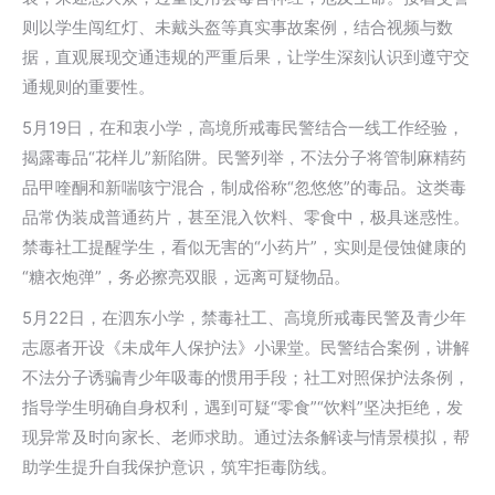
则以学生闯红灯、未戴头盔等真实事故案例，结合视频与数
据，直观展现交通违规的严重后果，让学生深刻认识到遵守交
通规则的重要性。
5月19日，在和衷小学，高境所戒毒民警结合一线工作经验，
揭露毒品“花样儿”新陷阱。民警列举，不法分子将管制麻精药
品甲喹酮和新喘咳宁混合，制成俗称“忽悠悠”的毒品。这类毒
品常伪装成普通药片，甚至混入饮料、零食中，极具迷惑性。
禁毒社工提醒学生，看似无害的“小药片”，实则是侵蚀健康的
“糖衣炮弹”，务必擦亮双眼，远离可疑物品。
5月22日，在泗东小学，禁毒社工、高境所戒毒民警及青少年
志愿者开设《未成年人保护法》小课堂。民警结合案例，讲解
不法分子诱骗青少年吸毒的惯用手段；社工对照保护法条例，
指导学生明确自身权利，遇到可疑“零食”“饮料”坚决拒绝，发
现异常及时向家长、老师求助。通过法条解读与情景模拟，帮
助学生提升自我保护意识，筑牢拒毒防线。