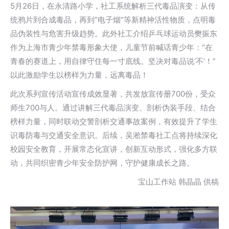
5月26日，在永清路小学，社工系统解析三代毒品演变：从传
统鸦片到合成毒品，再到”电子烟”等新精神活性物质，点明毒
品伪装性与危害升级趋势。此外社工介绍乒乓球运动员樊振东
作为上海市青少年禁毒形象大使，儿童节前喊话青少年：“在
青春的赛道上，用自律守住每一寸底线。坚决对毒品说‘不’！”
以此激励学生以榜样为力量，远离毒品！
此次系列宣传活动宣传成效显著，共发放宣传册700份，受众
师生700与人。通过讲解三代毒品演变、剖析伪装手段、结合
榜样力量，同时联动交警剖析交通事故案例，有效提升了学生
识毒防毒与交通安全意识。后续，吴淞禁毒社工点将持续深化
校园安全教育，开展常态化宣讲，创新互动形式，强化多方联
动，共同织密青少年安全防护网，守护健康成长之路。
宝山工作站 韩晶晶 供稿