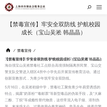
搜
索：
【禁毒宣传】牢安全双防线 护航校园
成长（宝山吴淞 韩晶晶）
⁄
禁毒宣传
⁄
为切实增强青少年群体的禁毒“免疫力”及安全“防护盾”，5月上
【禁毒宣传】牢安全双防线 护航校园成长（宝山吴淞 韩晶晶）
海自强宝山吴淞禁毒社工点联合高境强制隔离所民警、宝山交
警支队交警进入辖区4所中小学先后开展宣传教育活动。通过
创新宣教形式，为青少年筑牢安全双防线。‌
5月16日，在吴淞初级中学，禁毒社工聚焦青少年易受诱惑的
特点，揭露“奶茶粉”“毒邮票”等新型毒品的伪装手段，及“大麻
二酚、丁烷”等成瘾性替代物质，这些常混入电子烟、溶剂伪
装，来迷惑大众，过量使用会毒害神经，危及生命。接着交警