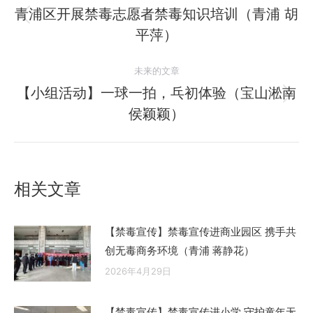
章
青浦区开展禁毒志愿者禁毒知识培训（青浦 胡
历
平萍）
导
史
的
航
未来的文章
文
【小组活动】一球一拍，乓初体验（宝山淞南
章：
未
侯颖颖）
来
的
文
章：
相关文章
【禁毒宣传】禁毒宣传进商业园区 携手共
创无毒商务环境（青浦 蒋静花）
2026年4月29日
【禁毒宣传】禁毒宣传进小学 守护童年无