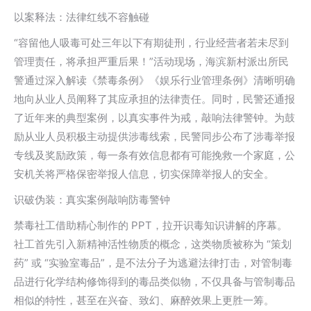
以案释法：法律红线不容触碰
“容留他人吸毒可处三年以下有期徒刑，行业经营者若未尽到
管理责任，将承担严重后果！”活动现场，海滨新村派出所民
警通过深入解读《禁毒条例》《娱乐行业管理条例》清晰明确
地向从业人员阐释了其应承担的法律责任。同时，民警还通报
了近年来的典型案例，以真实事件为戒，敲响法律警钟。为鼓
励从业人员积极主动提供涉毒线索，民警同步公布了涉毒举报
专线及奖励政策，每一条有效信息都有可能挽救一个家庭，公
安机关将严格保密举报人信息，切实保障举报人的安全。
识破伪装：真实案例敲响防毒警钟
禁毒社工借助精心制作的 PPT，拉开识毒知识讲解的序幕。
社工首先引入新精神活性物质的概念，这类物质被称为 “策划
药” 或 “实验室毒品”，是不法分子为逃避法律打击，对管制毒
品进行化学结构修饰得到的毒品类似物，不仅具备与管制毒品
相似的特性，甚至在兴奋、致幻、麻醉效果上更胜一筹。