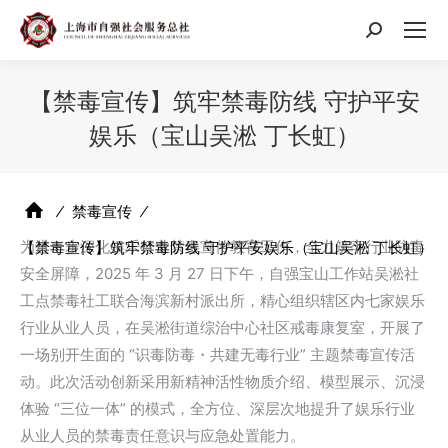
搜
索：
【禁毒宣传】筑牢禁毒防线 守护平安
娱乐（宝山吴淞 丁长虹）
⁄
禁毒宣传
⁄
为进一步深化娱乐行业禁毒宣传教育工作，全力筑牢行业防毒
【禁毒宣传】筑牢禁毒防线 守护平安娱乐（宝山吴淞 丁长虹）
安全屏障，2025 年 3 月 27 日下午，自强宝山工作站吴淞社
工点禁毒社工联合海滨新村派出所，精心组织辖区内七家娱乐
行业从业人员，在吴淞街道综治中心社区戒毒康复室，开展了
一场别开生面的 “识毒防毒・共建无毒行业” 主题禁毒宣传活
动。此次活动创新采用新精神活性物质介绍、模型展示、沉浸
体验 “三位一体” 的模式，全方位、深层次地提升了娱乐行业
从业人员的禁毒责任意识与应急处置能力。