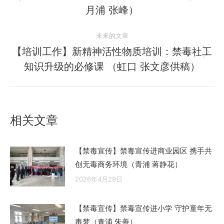
历
月浦 张峰）
导
史
的
航
未来的文章
文
【培训工作】新精神活性物质培训：禁毒社工
章：
未
知识升级的必修课 （虹口 张文彦供稿）
来
的
文
章：
相关文章
【禁毒宣传】禁毒宣传进商业园区 携手共
创无毒商务环境（青浦 蒋静花）
2026年4月29日
【禁毒宣传】禁毒宣传进小学 守护童年无
毒梦（青浦 朱善）