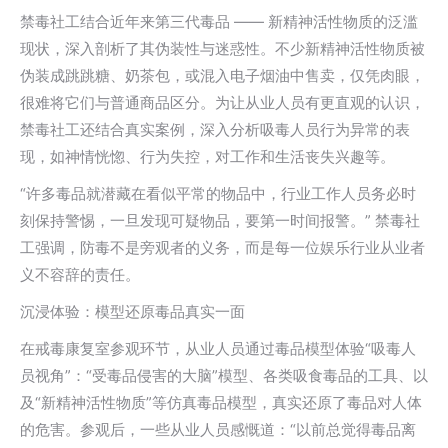
禁毒社工结合近年来第三代毒品 —— 新精神活性物质的泛滥
现状，深入剖析了其伪装性与迷惑性。不少新精神活性物质被
伪装成跳跳糖、奶茶包，或混入电子烟油中售卖，仅凭肉眼，
很难将它们与普通商品区分。为让从业人员有更直观的认识，
禁毒社工还结合真实案例，深入分析吸毒人员行为异常的表
现，如神情恍惚、行为失控，对工作和生活丧失兴趣等。
“许多毒品就潜藏在看似平常的物品中，行业工作人员务必时
刻保持警惕，一旦发现可疑物品，要第一时间报警。” 禁毒社
工强调，防毒不是旁观者的义务，而是每一位娱乐行业从业者
义不容辞的责任。
沉浸体验：模型还原毒品真实一面
在戒毒康复室参观环节，从业人员通过毒品模型体验“吸毒人
员视角”：“受毒品侵害的大脑”模型、各类吸食毒品的工具、以
及“新精神活性物质”等仿真毒品模型，真实还原了毒品对人体
的危害。参观后，一些从业人员感慨道：“以前总觉得毒品离