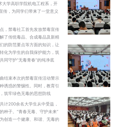
术大学高职学院机电工程系，开
毒宣传，为同学们带来了一堂意义
点，禁毒社工首先发放禁毒宣传
讲解了传统毒品、合成毒品及新精
们的防范要点等方面的知识，让
转化为学生的自我保护能力，筑
共同守护“无毒青春”的纯净底
曲结束本次的禁毒宣传活动警示
种诱惑的警惕性。同时，教育引
，筑牢绿色无毒的思想防线
共计200余名大学生从中受益，
的种子。“青春无毒、守护未来”
为创造一个健康、和谐、无毒的