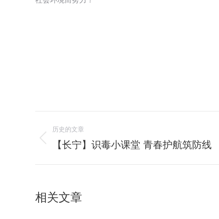
文
历史的文章
章
【长宁】识毒小课堂 青春护航筑防线
历
史
导
的
航
文
相关文章
章：