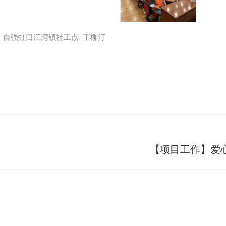
自强虹口江湾镇社工点 王柳汀
【项目工作】爱
未
来
的
文
章：