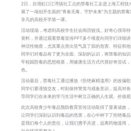
2日，自强虹口江湾镇社工点的禁毒社工走进上海工程技
展了一场别开生面的“青春无毒、守护未来”为主题的禁
非凡的高校开学第一课。
活动现场，考虑到高校学生社会阅历较浅、好奇心强等特
资料，并通过观看禁毒宣传PPT多个维度向同学们详细
神活性物质，尤其重点突出笑气及丁烷的危害、特征和他
同学们对毒品有了更为全面、深刻的认识，将禁毒的知识
牢校园防毒的思想根基，用健康生活方式代替好奇尝试，
色。
活动最后，禁毒社工通过播放《拒绝麻精滥用》的改编歌
同学们要谨慎交友，时刻保持警觉与戒备意识，提高对各
导同学们在未来的学习生活中树立正确的人生观、价值观
此次高校青少年毒品预防教育宣传活动取得了显著成效，
让同学们深刻认识到毒品的危害，在心中种下了拒绝毒品
是我们每个人的责任，让我们携手共进，远离药物滥用，
社会环境而努力！