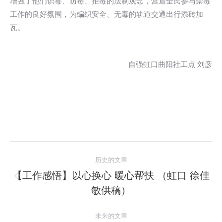
增强了他们识毒、防毒、拒毒的法制观念，营造全民参与禁毒
工作的良好氛围，为编织安全、无毒的轨道交通出行添砖加
瓦。
自强虹口曲阳社工点 刘彦
文
历史的文章
章
【工作感悟】以心换心 暖心帮扶 （虹口 徐佳
历
敏供稿）
导
史
的
航
未来的文章