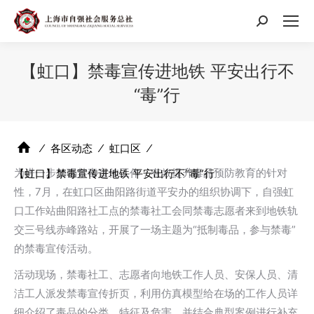
搜
索：
【虹口】禁毒宣传进地铁 平安出行不
“毒”行
⁄
各区动态
⁄
虹口区
⁄
为进一步加强禁毒宣传工作，有效提升毒品预防教育的针对
【虹口】禁毒宣传进地铁 平安出行不“毒”行
性，7月，在虹口区曲阳路街道平安办的组织协调下，自强虹
口工作站曲阳路社工点的禁毒社工会同禁毒志愿者来到地铁轨
交三号线赤峰路站，开展了一场主题为“抵制毒品，参与禁毒”
的禁毒宣传活动。
活动现场，禁毒社工、志愿者向地铁工作人员、安保人员、清
洁工人派发禁毒宣传折页，利用仿真模型给在场的工作人员详
细介绍了毒品的分类、特征及危害，并结合典型案例进行补充