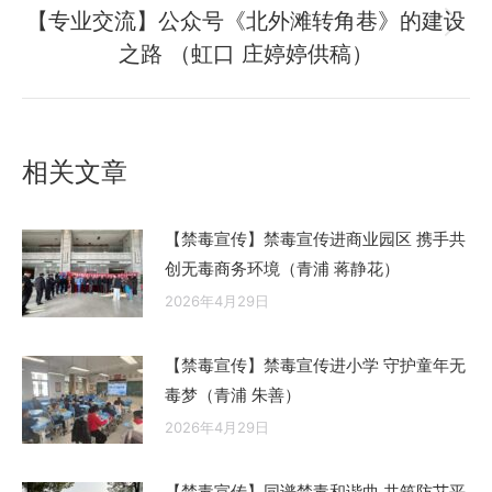
文
【专业交流】公众号《北外滩转角巷》的建设
章：
未
之路 （虹口 庄婷婷供稿）
来
的
文
章：
相关文章
【禁毒宣传】禁毒宣传进商业园区 携手共
创无毒商务环境（青浦 蒋静花）
2026年4月29日
【禁毒宣传】禁毒宣传进小学 守护童年无
毒梦（青浦 朱善）
2026年4月29日
【禁毒宣传】同谱禁毒和谐曲 共筑防艾平