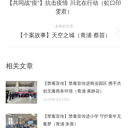
章
【共同战“疫”】抗击疫情 川北在行动（虹口印
历
雯君）
导
史
的
航
未来的文章
文
【个案故事】天空之城（青浦 蔡苗）
未
章：
来
的
文
相关文章
章：
【禁毒宣传】禁毒宣传进商业园区 携手共
创无毒商务环境（青浦 蒋静花）
2026年4月29日
【禁毒宣传】禁毒宣传进小学 守护童年无
毒梦（青浦 朱善）