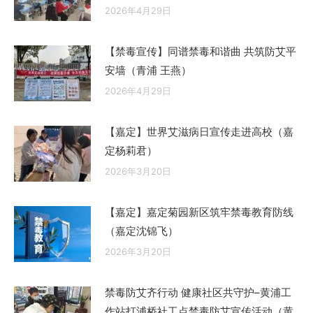
2026年4月29日
【禁毒宣传】同谱禁毒和谐曲 共筑防艾平
安墙（青浦 王燕）
2026年4月29日
【嘉定】世界艾滋病日宣传走进高校（嘉
定杨莉君）
2026年3月20日
【嘉定】嘉定菊园新区筑牢禁毒教育防线
（嘉定沈锦飞）
2026年3月20日
禁毒防艾齐行动 健康社区共守护–黄浦工
作站打浦桥社工点禁毒防艾宣传活动（黄