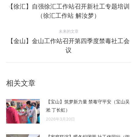
章
【徐汇】自强徐汇工作站召开新社工专题培训
历
（徐汇工作站 解汝梦）
导
史
的
航
未来的文章
文
【金山】金山工作站召开第四季度禁毒社工会
章：
未
议
来
的
文
章：
相关文章
【宝山】筑梦新力量 禁毒守平安（宝山吴
淞 丁长虹）
2026年3月20日
【家庭联谊】暖冬织团圆 社工伴同行（闵