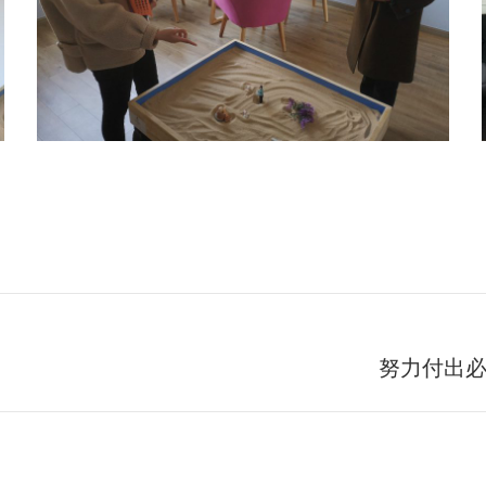
努力付出
未
来
的
文
章：