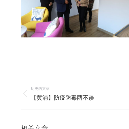
文
历史的文章
章
【黄浦】防疫防毒两不误
历
史
导
的
航
文
相关文章
章：