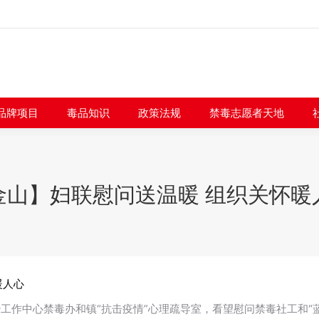
闻快讯
品牌项目
毒品知识
政策法规
禁毒志愿者
品牌项目
毒品知识
政策法规
禁毒志愿者天地
金山】妇联慰问送温暖 组织关怀暖
暖人心
综治工作中心禁毒办和镇“抗击疫情”心理疏导室，看望慰问禁毒社工和