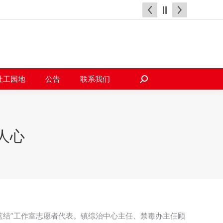
天地
社工园地
公告
联系我们
搜
索：
社工园地
公告
联系我们
搜
索：
人心
“蓝结”工作室志愿者代表。镇综治中心主任、禁毒办主任顾