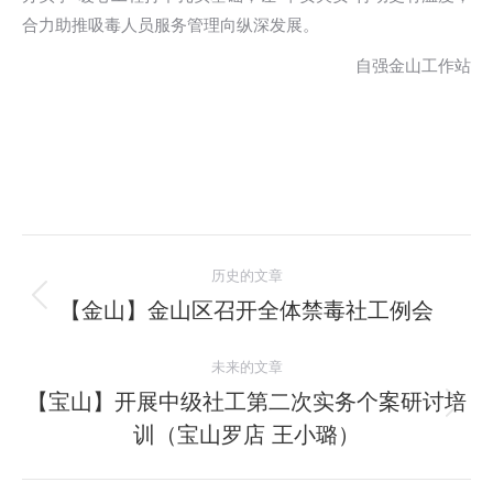
合力助推吸毒人员服务管理向纵深发展。
自强金山工作站
文
历史的文章
章
【金山】金山区召开全体禁毒社工例会
历
史
导
未来的文章
的
航
文
【宝山】开展中级社工第二次实务个案研讨培
未
章：
训（宝山罗店 王小璐）
来
的