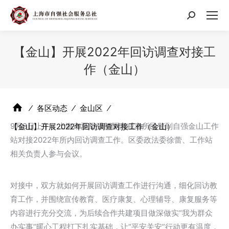
搜
索：
【金山】开展2022年回访调查对接工
作（金山）
⁄
各区动态
⁄
金山区
⁄
9月8日上午，上海市夏阳强制隔离戒毒所民警到自强金山工作
【金山】开展2022年回访调查对接工作（金山）
站对接2022年所内回访调查工作。区委政法委徐蕾、工作站
相关负责人参与会议。
对接中，双方就如何开展回访调查工作进行沟通，细化回访教
育工作，并围绕宣传教育、医疗康复、心理辅导、康复服务等
内容进行充分交流，为后续合作共建项目做深做实“我为群众
办实事”暖心工程打下扎实基础，让“平安关安”行动更有温度，