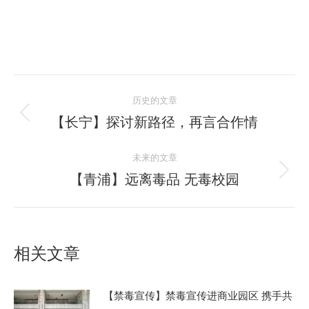
文
历史的文章
章
【长宁】探讨新路径，再言合作情
历
史
导
未来的文章
的
航
文
【青浦】远离毒品 无毒校园
未
章：
来
的
文
相关文章
章：
【禁毒宣传】禁毒宣传进商业园区 携手共