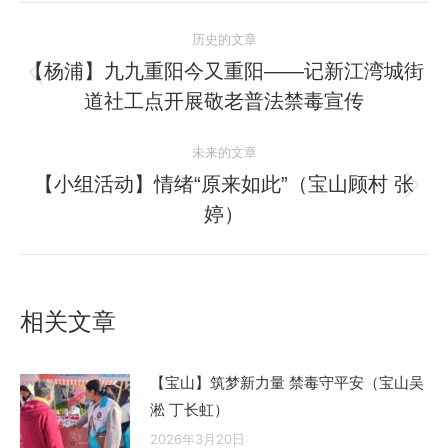
文
历史的文章
章
【杨浦】九九重阳今又重阳——记新江湾城街
历
道社工点开展敬老普法禁毒宣传
导
史
的
航
未来的文章
文
【小组活动】情绪“原来如此”（宝山顾村 张
章：
未
婷）
来
的
文
章：
相关文章
【宝山】筑梦新力量 禁毒守平安（宝山吴
淞 丁长虹）
2026年3月20日