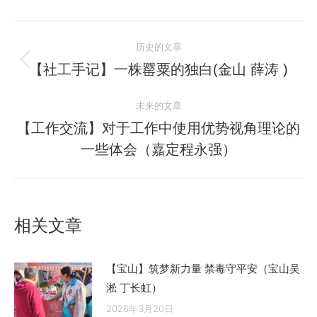
文
历史的文章
章
【社工手记】一株罂粟的独白(金山 薛涛 )
历
史
导
未来的文章
的
航
文
【工作交流】对于工作中使用优势视角理论的
未
章：
一些体会（嘉定程永强）
来
的
文
章：
相关文章
【宝山】筑梦新力量 禁毒守平安（宝山吴
淞 丁长虹）
2026年3月20日