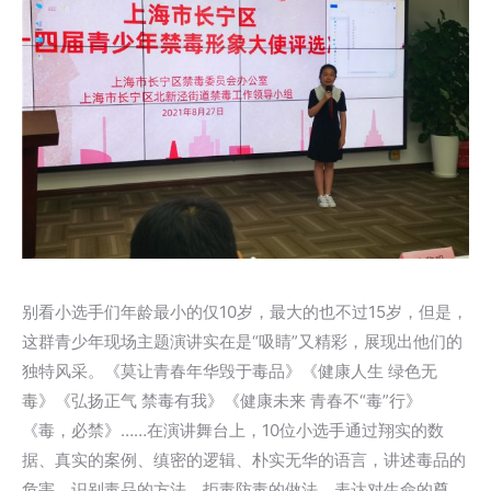
别看小选手们年龄最小的仅10岁，最大的也不过15岁，但是，
这群青少年现场主题演讲实在是“吸睛”又精彩，展现出他们的
独特风采。《莫让青春年华毁于毒品》《健康人生 绿色无
毒》《弘扬正气 禁毒有我》《健康未来 青春不“毒”行》
《毒，必禁》……在演讲舞台上，10位小选手通过翔实的数
据、真实的案例、缜密的逻辑、朴实无华的语言，讲述毒品的
危害、识别毒品的方法、拒毒防毒的做法，表达对生命的尊