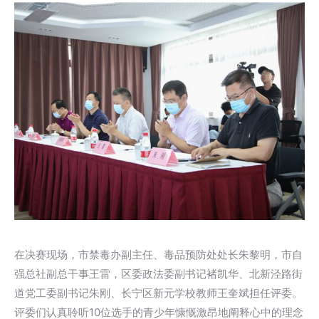
在决赛现场，市禁毒办副主任、毒品预防处处长朱黎明，市自
强总社副总干事王雷，区委政法委副书记褚凯华、北新泾路街
道党工委副书记朱刚、长宁区新元学校教师王奎斌担任评委。
评委们认真聆听10位选手的青少年慷慨激昂地阐释心中的理念