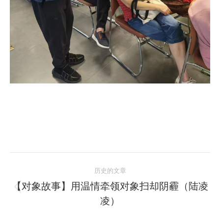
文
历史的文章
章
【对象故事】用温情牵领对象扫却阴霾（陆凌
历
凌）
导
史
的