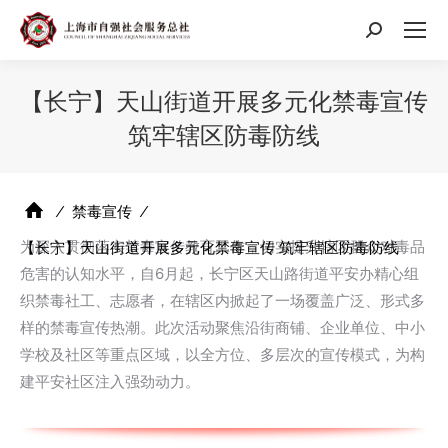
搜
索：
【长宁】天山街道开展多元化禁毒宣传
筑牢辖区防毒防线
⁄
禁毒宣传
⁄
为深入贯彻落实禁毒宣传教育工作，切实提升辖区群众对毒品
【长宁】天山街道开展多元化禁毒宣传 筑牢辖区防毒防线
危害的认知水平，自6月起，长宁区天山路街道平安办精心组
织禁毒社工、志愿者，在辖区内掀起了一场覆盖广泛、形式多
样的禁毒宣传热潮。此次活动聚焦沿街商铺、企业单位、中小
学校及社区等重点区域，以全方位、多层次的宣传模式，为构
建平安社区注入强劲动力。​