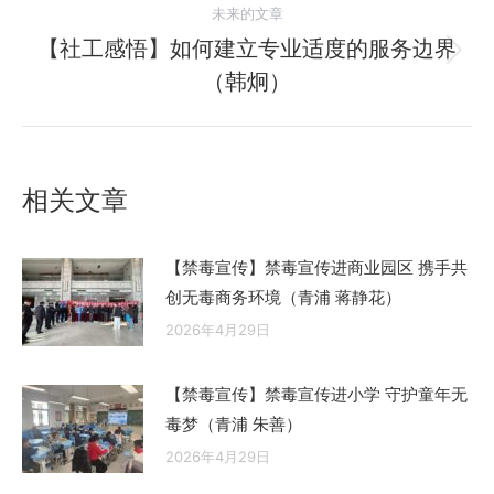
航
未来的文章
文
【社工感悟】如何建立专业适度的服务边界
章：
未
（韩炯）
来
的
文
章：
相关文章
【禁毒宣传】禁毒宣传进商业园区 携手共
创无毒商务环境（青浦 蒋静花）
2026年4月29日
【禁毒宣传】禁毒宣传进小学 守护童年无
毒梦（青浦 朱善）
2026年4月29日