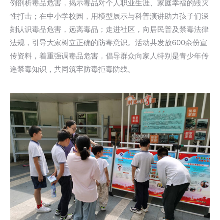
例剖析毒品危害，揭示毒品对个人职业生涯、家庭幸福的毁灭
性打击；在中小学校园，用模型展示与科普演讲助力孩子们深
刻认识毒品危害，远离毒品；走进社区，向居民普及禁毒法律
法规，引导大家树立正确的防毒意识。活动共发放600余份宣
传资料，着重强调毒品危害，倡导群众向家人特别是青少年传
递禁毒知识，共同筑牢防毒拒毒防线。