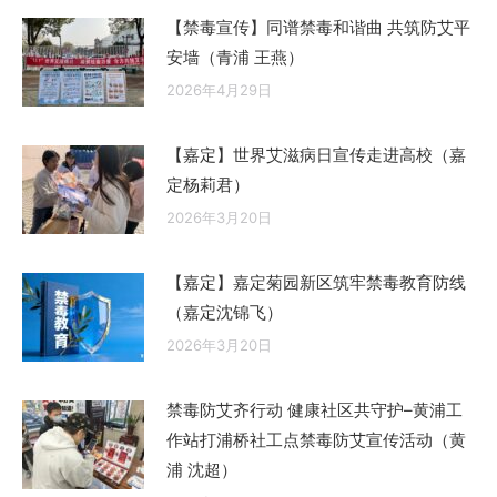
【禁毒宣传】同谱禁毒和谐曲 共筑防艾平
安墙（青浦 王燕）
2026年4月29日
【嘉定】世界艾滋病日宣传走进高校（嘉
定杨莉君）
2026年3月20日
【嘉定】嘉定菊园新区筑牢禁毒教育防线
（嘉定沈锦飞）
2026年3月20日
禁毒防艾齐行动 健康社区共守护–黄浦工
作站打浦桥社工点禁毒防艾宣传活动（黄
浦 沈超）