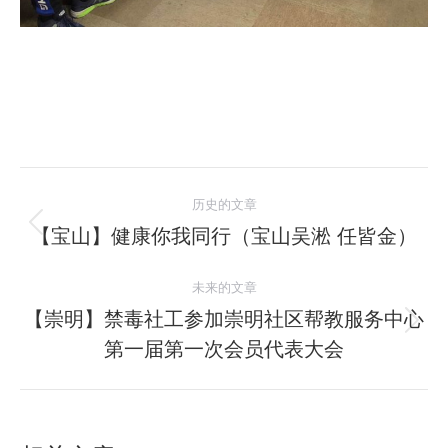
文
历史的文章
章
【宝山】健康你我同行（宝山吴淞 任皆金）
历
史
导
未来的文章
的
航
文
【崇明】禁毒社工参加崇明社区帮教服务中心
未
章：
第一届第一次会员代表大会
来
的
文
章：