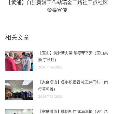
【黄浦】自强黄浦工作站瑞金二路社工点社区
章：
未
禁毒宣传
来
的
文
章：
相关文章
【宝山】筑梦新力量 禁毒守平安（宝山吴
淞 丁长虹）
2026年3月20日
【家庭联谊】暖冬织团圆 社工伴同行（闵
行葛莉雅）
2026年3月20日
【家庭联谊】蝶韵相伴 家满温情（闵行赵