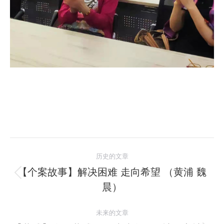
文
历史的文章
章
【个案故事】解决困难 走向希望 （黄浦 魏
历
晨）
导
史
的
航
未来的文章
文