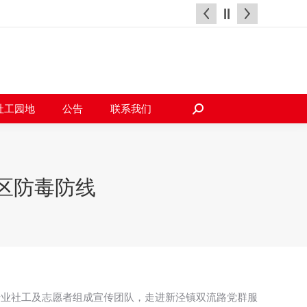
天地
社工园地
公告
联系我们
搜
索：
社工园地
公告
联系我们
搜
索：
区防毒防线
专业社工及志愿者组成宣传团队，走进新泾镇双流路党群服