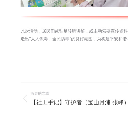
此次活动，居民们或驻足聆听讲解，或主动索要宣传资料
造出“人人识毒、全民防毒”的良好氛围，为构建平安和
文
历史的文章
章
【社工手记】守护者（宝山月浦 张峰
历
史
导
的
航
文