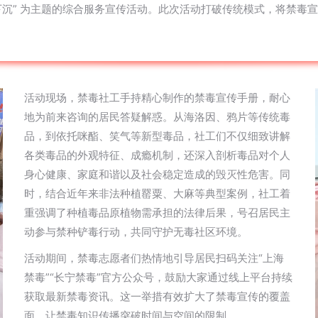
务精确下沉” 为主题的综合服务宣传活动。此次活动打破传统模式，将禁
活动现场，禁毒社工手持精心制作的禁毒宣传手册，耐心
地为前来咨询的居民答疑解惑。从海洛因、鸦片等传统毒
品，到依托咪酯、笑气等新型毒品，社工们不仅细致讲解
各类毒品的外观特征、成瘾机制，还深入剖析毒品对个人
身心健康、家庭和谐以及社会稳定造成的毁灭性危害。同
时，结合近年来非法种植罂粟、大麻等典型案例，社工着
重强调了种植毒品原植物需承担的法律后果，号召居民主
动参与禁种铲毒行动，共同守护无毒社区环境。
活动期间，禁毒志愿者们热情地引导居民扫码关注“上海
禁毒”“长宁禁毒”官方公众号，鼓励大家通过线上平台持续
获取最新禁毒资讯。这一举措有效扩大了禁毒宣传的覆盖
面，让禁毒知识传播突破时间与空间的限制。