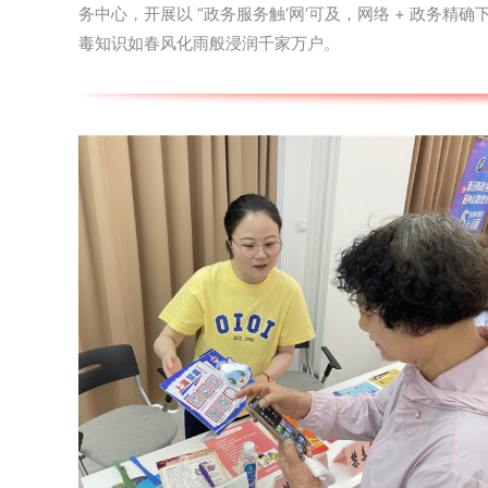
务中心，开展以 “政务服务触‘网’可及，网络 + 政
毒知识如春风化雨般浸润千家万户。