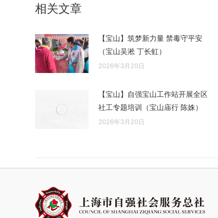
相关文章
章：
【宝山】筑梦新力量 禁毒守平安
（宝山吴淞 丁长虹）
2026年3月20日
【宝山】自强宝山工作站开展全区
社工专题培训（宝山庙行 陈姝）
2026年3月20日