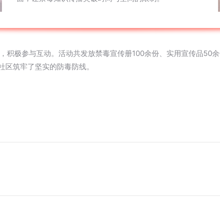
，积极参与互动。活动共发放禁毒宣传册100余份、实用宣传品50
谐社区筑牢了坚实的防毒防线。
）
未
来
的
文