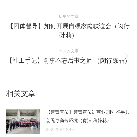
文
历史的文章
章
【团体督导】如何开展自强家庭联谊会（闵行
历
孙莉）
导
史
的
航
未来的文章
文
【社工手记】前事不忘后事之师 （闵行陈喆）
未
章：
来
的
文
相关文章
章：
【禁毒宣传】禁毒宣传进商业园区 携手共
创无毒商务环境（青浦 蒋静花）
2026年4月29日