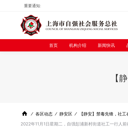
重要通知:
首页
机构介绍
新
首页
机构介绍
新闻快讯
【静
⁄
各区动态
⁄
静安区
⁄
【静安】禁毒先锋，社工
2022年11月1日星期二，自强彭浦新村街道社工一行