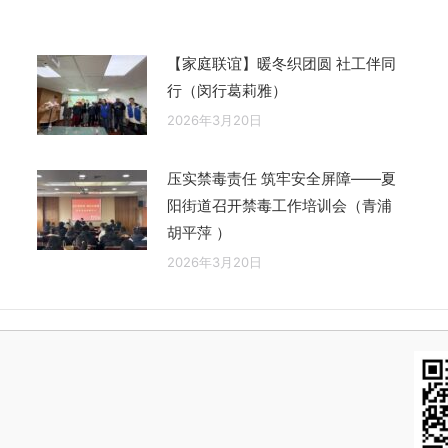
章：
【家庭联谊】暖冬织团圆 社工伴同
行（闵行葛莉雅）
2026年3月20日
压实禁毒责任 筑牢安全屏障——夏
阳街道召开禁毒工作培训会（青浦
胡平萍 ）
2026年3月20日