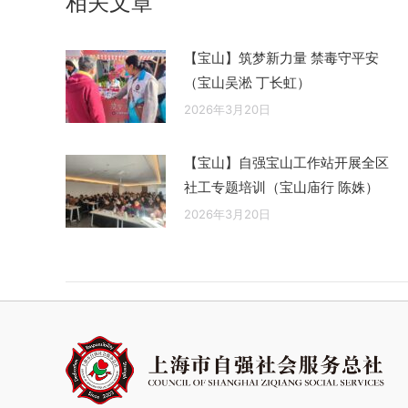
相关文章
章：
【宝山】筑梦新力量 禁毒守平安
（宝山吴淞 丁长虹）
2026年3月20日
【宝山】自强宝山工作站开展全区
社工专题培训（宝山庙行 陈姝）
2026年3月20日