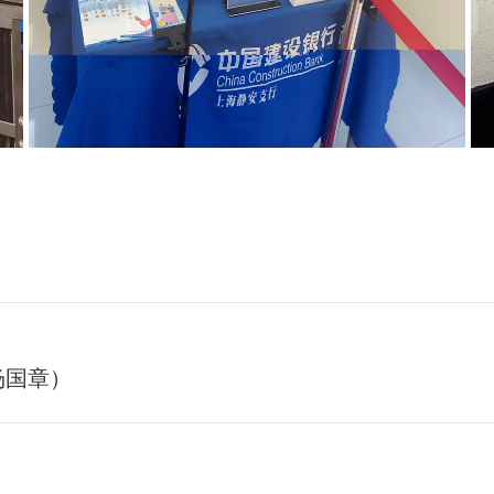
杨国章）
未
来
的
文