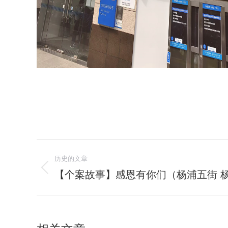
文
历史的文章
章
【个案故事】感恩有你们（杨浦五街 
历
史
导
的
航
文