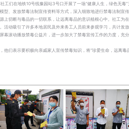
毒社工们在地铁10号线豫园站3号口开展了一场“健康人生，绿色无毒
模型、发放禁毒法制宣传资料等方式，深入细致地进行禁毒法制宣
源上切断与毒品的一切联系，让远离毒品的意识植根心中。社工为
。活动吸引了许多本地居民及外来务工人员前来参观学习，共计发放禁
屏幕滚动播放禁毒公益片，进一步加大了禁毒宣传工作的力度，充
，他们表示要积极向亲戚家人宣传禁毒知识，将“珍爱生命，远离毒
黄浦工作站