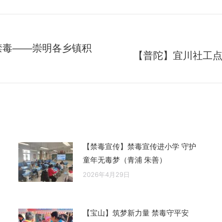
禁毒——崇明各乡镇积
【普陀】宜川社工
未
来
的
文
章：
【禁毒宣传】禁毒宣传进小学 守护
童年无毒梦（青浦 朱善）
2026年4月29日
【宝山】筑梦新力量 禁毒守平安