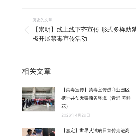
文
历史的文章
章
【崇明】线上线下齐宣传 形式多样助
历
极开展禁毒宣传活动
导
史
的
航
文
章：
相关文章
【禁毒宣传】禁毒宣传进商业园区
携手共创无毒商务环境（青浦 蒋静
花）
2026年4月29日
【嘉定】世界艾滋病日宣传走进高