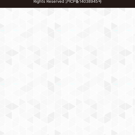
Rights Reserved
沪ICP备14038945号