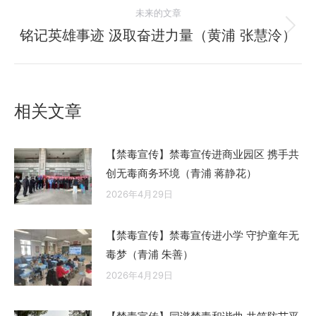
的
航
未来的文章
文
铭记英雄事迹 汲取奋进力量（黄浦 张慧泠）
未
章：
来
的
文
相关文章
章：
【禁毒宣传】禁毒宣传进商业园区 携手共
创无毒商务环境（青浦 蒋静花）
2026年4月29日
【禁毒宣传】禁毒宣传进小学 守护童年无
毒梦（青浦 朱善）
2026年4月29日