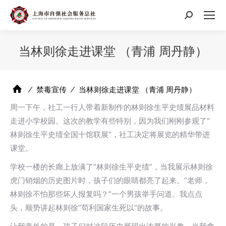
搜
索：
当林则徐走进课堂 （青浦 周丹静）
⁄
禁毒宣传
⁄
当林则徐走进课堂 （青浦 周丹静）
周一下午，社工一行人带着新制作的林则徐生平史绩展品材料
走进小学校园。这次的教学有些特别，因为我们刚刚参观了”
林则徐生平史绩全国十馆联展”，社工决定将展览的精华带进
课堂。
学校一楼的长廊上放满了”林则徐生平史绩”，当我展示林则徐
虎门销烟的历史图片时，孩子们的眼睛都亮了起来。”老师，
林则徐不怕那些坏人报复吗？”一个男孩举手问道。我点点
头，顺势讲起林则徐”苟利国家生死以”的故事。