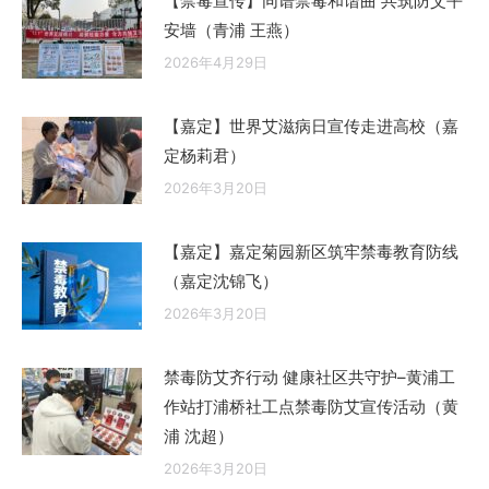
【禁毒宣传】同谱禁毒和谐曲 共筑防艾平
安墙（青浦 王燕）
2026年4月29日
【嘉定】世界艾滋病日宣传走进高校（嘉
定杨莉君）
2026年3月20日
【嘉定】嘉定菊园新区筑牢禁毒教育防线
（嘉定沈锦飞）
2026年3月20日
禁毒防艾齐行动 健康社区共守护–黄浦工
作站打浦桥社工点禁毒防艾宣传活动（黄
浦 沈超）
2026年3月20日