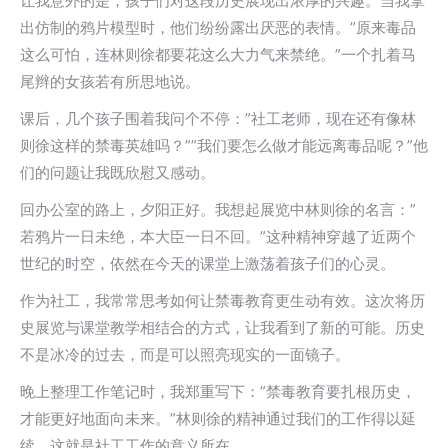
让我意外的是，孩子们对这段历史展现出浓厚的兴趣。当我拿
出仿制的鸦片模型时，他们纷纷露出厌恶的表情。”原来毒品
这么可怕，连林则徐都要花这么大力气来禁绝。”一个扎着马
尾辫的女孩若有所思地说。
课后，几个孩子围着我问个不停：”社工老师，现在还有像林
则徐这样的禁毒英雄吗？””我们要怎么做才能远离毒品呢？”他
们的问题让我既欣慰又感动。
回办公室的路上，夕阳正好。我想起展览中林则徐的名言：”
若鸦片一日未绝，本大臣一日不回。”这种精神穿越了近两个
世纪的时空，依然在今天的课堂上激荡着孩子们的心灵。
作为社工，我常常思考如何让禁毒教育更生动有效。这次将历
史展览与课堂教学相结合的方式，让我看到了新的可能。历史
不是冰冷的过去，而是可以照亮现实的一面镜子。
晚上整理工作笔记时，我郑重写下：”禁毒教育要扎根历史，
才能更好地面向未来。”林则徐的精神通过我们的工作得以延
续，这就是社工工作的意义所在。