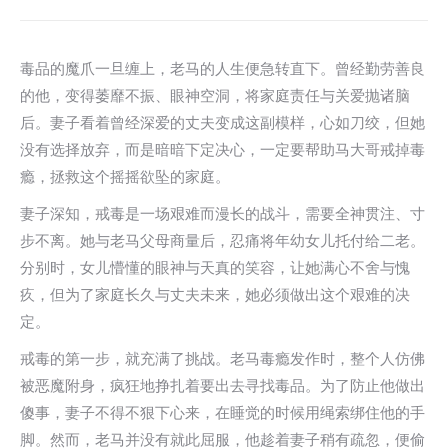
毒品的魔爪一旦缠上，老马的人生便急转直下。曾经勤劳善良
的他，变得萎靡不振、眼神空洞，将家庭责任与关爱抛诸脑
后。妻子看着曾经深爱的丈夫变成这副模样，心如刀绞，但她
没有选择放弃，而是暗暗下定决心，一定要帮助马大哥戒掉毒
瘾，拯救这个摇摇欲坠的家庭。
妻子深知，戒毒是一场艰难而漫长的战斗，需要全神贯注、寸
步不离。她与老马父母商量后，忍痛将年幼女儿托付给二老。
分别时，女儿懵懂的眼神与天真的笑容，让她满心不舍与愧
疚，但为了家庭长久与丈夫未来，她必须做出这个艰难的决
定。
戒毒的第一步，就充满了挑战。老马毒瘾发作时，整个人仿佛
被恶魔附身，疯狂地挣扎着要出去寻找毒品。为了防止他做出
傻事，妻子不得不狠下心来，在睡觉的时候用绳索绑住他的手
脚。然而，老马并没有就此屈服，他趁着妻子稍有疏忽，便偷