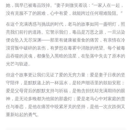
她，我早已被毒品毁掉。”妻子则微笑着说：“一家人在一起，
没有克服不了的困难，心中有爱，就能跨过任何艰难险阻。”
在这个充满诱惑与挑战的时代，老马的故事如同一盏明灯，照
亮我们前行的道路。它警示我们，毒品是万恶之源，一旦沾染
便会坠入无尽深渊——那里有健康被蚕食的痛苦，有亲情在冷
漠背叛中破碎的哀伤，有梦想在毒雾中消散的绝望。每个被毒
品吞噬的灵魂，都像坠入黑暗的流星，在坠落中失去了原本的
光芒与轨迹。
但这个故事更让我们见证了爱的无穷力量：爱是妻子日夜的坚
守陪伴，是默默递上的一杯温水，是轻声细语里的鼓励安慰；
爱是父母背后的默默支持与祈福，是饱含担忧却充满期待的眼
神，是无论多晚都为他留的那盏灯；爱是老马心中对家庭的责
任与眷恋，是他在痛苦中咬紧牙关的坚持，是他一次次跌倒又
重新站起的勇气。