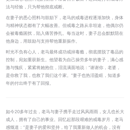
法与经验，只为帮他彻底戒断。
在妻子的悉心照料与鼓励下，老马的戒毒进程逐渐加快，身体
与精神状态都有了大幅改善。但戒毒之路从非坦途，他偶尔仍
会被毒瘾困扰，陷入痛苦挣扎。每当这时，妻子总会默默陪在
他身边，用鼓励与支持帮他重新振作。
时光不负有心人，老马最终成功戒掉毒瘾，彻底摆脱了毒品的
控制，宛如重获新生。他望着为自己操劳多年的妻子，满心感
激与愧疚，紧紧将她抱住，泪流满面地说：“谢谢你，老婆，
是你救了我，也救了我们这个家。”妻子也热泪盈眶，知道多
年的付出终于有了回报。
如今20多年过去，老马与妻子携手走过风风雨雨，女儿也长大
成人，拥有了自己的事业。回忆起那段艰难的戒毒岁月，老马
感慨道：“是妻子的爱和坚持，给了我重新做人的机会，没有