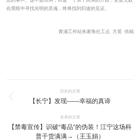
在黑暗中寻找光明的灵魂，终将找到归途的见证。
青浦工作站朱家角社工点 方英 供稿
文
历史的文章
章
【长宁】发现——幸福的真谛
历
史
导
未来的文章
的
航
文
【禁毒宣传】识破“毒品”的伪装！江宁这场科
未
章：
普干货满满→（王玉娟）
来