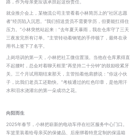
路，作为母亲更应该承担起这份责任。
就业推介会上，某物流公司主管看着小林简历上的”社区志愿
者”经历陷入沉思。”我们招送货员不需要学历，但要能扛得住
压力。”小林突然站起来：”去年夏天暴雨，我在仓库守了三天
三夜发完所有订单。”主管转动着钢笔的手停顿了，最终在录
用书上签下了名字。
上岗培训的第一天，小林把社工微信置顶。当他在仓库累得直
不起腰时，总会对着聊天框里”再坚持二十分钟”的鼓励咬紧牙
关。三个月试用期结束那天，主管拍着他肩膀说：”你这小伙
子，比我们老员工还勤快。”考核通过的红色印章，是他用汗
水和泪水浇灌出的第一朵成功之花。
向阳而生
2025年春节，小林把崭新的电动车停在社区服务中心门口。
车篮里装着给母亲买的保健品、后座绑着特意定制的保温箱