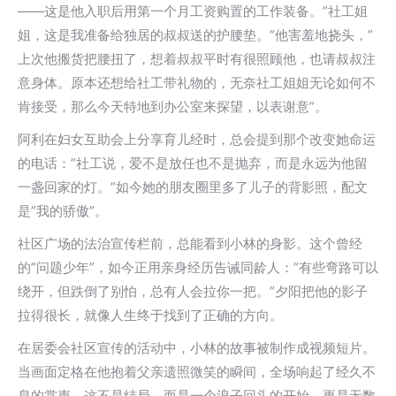
——这是他入职后用第一个月工资购置的工作装备。”社工姐
姐，这是我准备给独居的叔叔送的护腰垫。”他害羞地挠头，”
上次他搬货把腰扭了，想着叔叔平时有很照顾他，也请叔叔注
意身体。原本还想给社工带礼物的，无奈社工姐姐无论如何不
肯接受，那么今天特地到办公室来探望，以表谢意”。
阿利在妇女互助会上分享育儿经时，总会提到那个改变她命运
的电话：”社工说，爱不是放任也不是抛弃，而是永远为他留
一盏回家的灯。”如今她的朋友圈里多了儿子的背影照，配文
是”我的骄傲”。
社区广场的法治宣传栏前，总能看到小林的身影。这个曾经
的”问题少年”，如今正用亲身经历告诫同龄人：”有些弯路可以
绕开，但跌倒了别怕，总有人会拉你一把。”夕阳把他的影子
拉得很长，就像人生终于找到了正确的方向。
在居委会社区宣传的活动中，小林的故事被制作成视频短片。
当画面定格在他抱着父亲遗照微笑的瞬间，全场响起了经久不
息的掌声。这不是结局，而是一个浪子回头的开始，更是无数