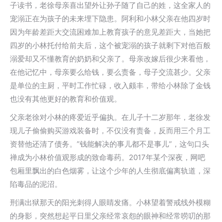
子读书，老徐母亲喜出望外让孙子随了自己的姓，这全家人的
宠溺正在为孩子的未来埋下隐患。阿利和小林父亲在他四岁时
因为年龄差距大交流困难加上教育孩子的意见差距大，当她把
四岁的小林托付给前夫后，这个被宠溺的孩子就剩下对他百般
溺爱却又不懂教育的奶奶和父亲了。母亲改嫁后很少来看他，
在他记忆中，母亲要么给钱，要么责备，母子交流甚少。父亲
是单位的主厨，平时工作忙碌，收入颇丰，带给小林除了金钱
也没有其他更好的教育和价值观。
父亲老徐对小林的疼爱近乎偏执。在儿子十二岁那年，老徐发
现儿子偷偷购买游戏装备时，不仅没有责备，反而用三个月工
资替他还清了债务。”钱能解决的事儿都不是事儿”，这句口头
禅成为小林价值观形成的致命毒药。2017年某个深夜，网吧
包厢里飘出的白色烟雾，让这个少年的人生彻底偏离轨道，深
陷毒品的泥沼。
刑满出狱那天的阳光刺得人眼睛发痛。小林望着警戒线外模糊
的身影，突然想起平日里父亲经常哀怨的眼神和经常唠叨的那