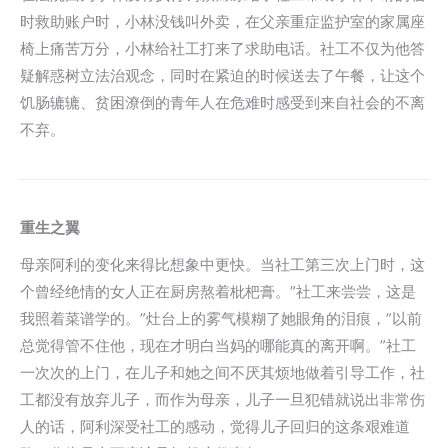
时救助账户时，小林没钱叫外卖，在父亲重症监护室的家属座
椅上痛苦万分，小林给社工打来了求助电话。社工不仅为他答
疑解惑树立法治观念，同时在紧迫的时候送去了午餐，让这个
饥肠辘辘、贫困潦倒的青年人在危难时感受到来自社会的不离
不弃。
重生之翼
母亲阿利的变化来得比想象中更快。当社工第三次上门时，这
个曾经绝情的女人正在厨房熬着枇杷膏。”社工来尝尝，这是
我照着菜谱学的。”灶台上的雾气模糊了她眼角的泪痕，”以前
总觉得管不住他，现在才明白当妈的哪能真的离开啊。”社工
一次次的上门，在儿子和她之间不厌其烦地做着引导工作，社
工都没有放弃儿子，而作为母亲，儿子一旦犯错就说出非常伤
人的话，阿利深受社工的感动，觉得儿子回归的这条艰难道