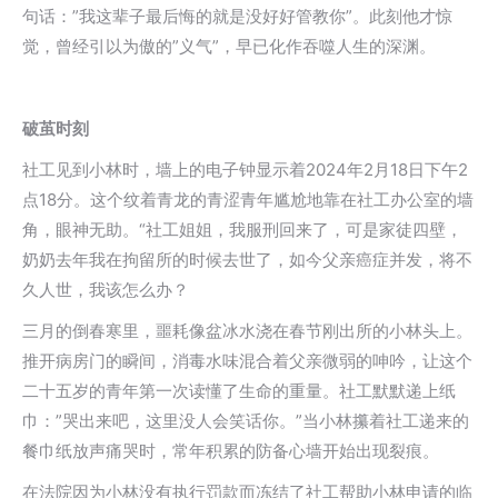
句话：”我这辈子最后悔的就是没好好管教你”。此刻他才惊
觉，曾经引以为傲的”义气”，早已化作吞噬人生的深渊。
破茧时刻
社工见到小林时，墙上的电子钟显示着2024年2月18日下午2
点18分。这个纹着青龙的青涩青年尴尬地靠在社工办公室的墙
角，眼神无助。“社工姐姐，我服刑回来了，可是家徒四壁，
奶奶去年我在拘留所的时候去世了，如今父亲癌症并发，将不
久人世，我该怎么办？
三月的倒春寒里，噩耗像盆冰水浇在春节刚出所的小林头上。
推开病房门的瞬间，消毒水味混合着父亲微弱的呻吟，让这个
二十五岁的青年第一次读懂了生命的重量。社工默默递上纸
巾：”哭出来吧，这里没人会笑话你。”当小林攥着社工递来的
餐巾纸放声痛哭时，常年积累的防备心墙开始出现裂痕。
在法院因为小林没有执行罚款而冻结了社工帮助小林申请的临