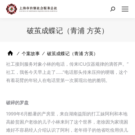
搜
索：
破茧成蝶记（青浦 方英）
⁄
个案故事
⁄
破茧成蝶记（青浦 方英）
社工接到服务对象小林的电话，传来ICU仪器规律的滴答声。”
社工，我爸今天早上走了……”电话那头传来压抑的哽咽，这个
有着花臂的年轻人在电话里第一次展现出他的脆弱。
破碎的罗盘
1999年6月酷暑的产房里，来自湖南益阳的打工妹阿利和本地
高龄贫困户老徐的儿子小林来到了这个世界，老徐因为家境困
难好不容易经人介绍认识了阿利，老年得子的他省吃俭用供儿