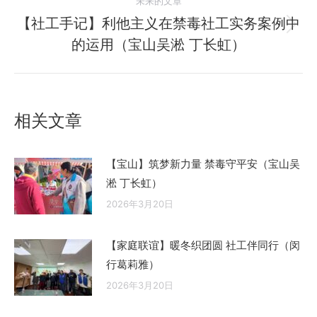
航
未来的文章
文
【社工手记】利他主义在禁毒社工实务案例中
章：
未
的运用（宝山吴淞 丁长虹）
来
的
文
章：
相关文章
【宝山】筑梦新力量 禁毒守平安（宝山吴
淞 丁长虹）
2026年3月20日
【家庭联谊】暖冬织团圆 社工伴同行（闵
行葛莉雅）
2026年3月20日