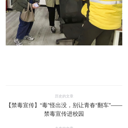
文
历史的文章
章
【禁毒宣传】“毒”怪出没，别让青春“翻车”——
历
禁毒宣传进校园
导
史
的