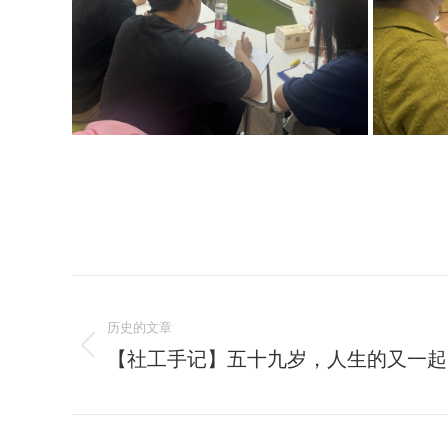
文
历史的文章
章
【社工手记】五十九岁，人生的又一起
历
导
史
的
航
文