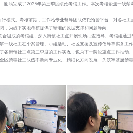
，圆满完成了2025年第三季度绩效考核工作。本次考核聚焦一线禁
轨并行模式。考核前期，工作站专业督导团队依托预警平台，对各社
阅，为线下实地考核提供了精准的数据支撑和问题导向。
人员联合组成的考核组，深入街镇社工点开展现场抽查指导。考核组通
解一线社工在个案管理、小组活动、社区支援及宣传倡导等实务工
了各街镇社工点第三季度的工作实况，也为下一阶段重点工作推动
全区禁毒社工队伍不断向专业化、精细化方向发展，为筑牢基层禁