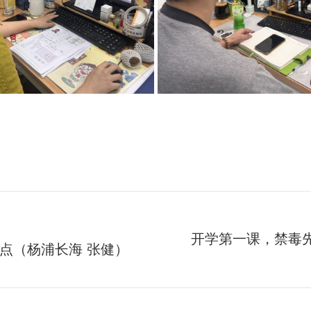
开学第一课，禁毒先
点（杨浦长海 张健）
未
来
的
文