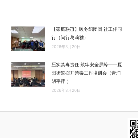
章：
【家庭联谊】暖冬织团圆 社工伴同
行（闵行葛莉雅）
2026年3月20日
压实禁毒责任 筑牢安全屏障——夏
阳街道召开禁毒工作培训会（青浦
胡平萍 ）
2026年3月20日