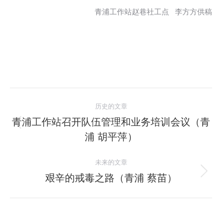
青浦工作站赵巷社工点 李方方供稿
文
历史的文章
章
青浦工作站召开队伍管理和业务培训会议（青
历
浦 胡平萍）
导
史
的
航
未来的文章
文
艰辛的戒毒之路（青浦 蔡苗）
未
章：
来
的
文