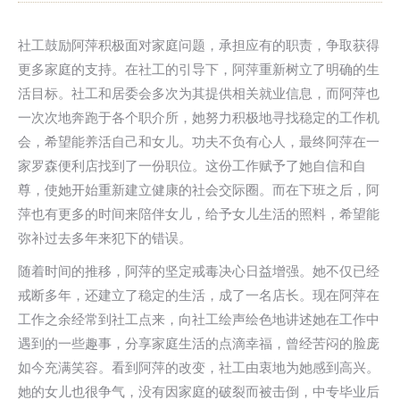
社工鼓励阿萍积极面对家庭问题，承担应有的职责，争取获得
更多家庭的支持。在社工的引导下，阿萍重新树立了明确的生
活目标。社工和居委会多次为其提供相关就业信息，而阿萍也
一次次地奔跑于各个职介所，她努力积极地寻找稳定的工作机
会，希望能养活自己和女儿。功夫不负有心人，最终阿萍在一
家罗森便利店找到了一份职位。这份工作赋予了她自信和自
尊，使她开始重新建立健康的社会交际圈。而在下班之后，阿
萍也有更多的时间来陪伴女儿，给予女儿生活的照料，希望能
弥补过去多年来犯下的错误。
随着时间的推移，阿萍的坚定戒毒决心日益增强。她不仅已经
戒断多年，还建立了稳定的生活，成了一名店长。现在阿萍在
工作之余经常到社工点来，向社工绘声绘色地讲述她在工作中
遇到的一些趣事，分享家庭生活的点滴幸福，曾经苦闷的脸庞
如今充满笑容。看到阿萍的改变，社工由衷地为她感到高兴。
她的女儿也很争气，没有因家庭的破裂而被击倒，中专毕业后