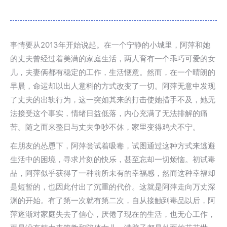
事情要从2013年开始说起。在一个宁静的小城里，阿萍和她
的丈夫曾经过着美满的家庭生活，两人育有一个乖巧可爱的女
儿，夫妻俩都有稳定的工作，生活惬意。然而，在一个晴朗的
早晨，命运却以出人意料的方式改变了一切。阿萍无意中发现
了丈夫的出轨行为，这一突如其来的打击使她措手不及，她无
法接受这个事实，情绪日益低落，内心充满了无法排解的痛
苦。随之而来整日与丈夫争吵不休，家里变得鸡犬不宁。
在朋友的怂恿下，阿萍尝试着吸毒，试图通过这种方式来逃避
生活中的困境，寻求片刻的快乐，甚至忘却一切烦恼。初试毒
品，阿萍似乎获得了一种前所未有的幸福感，然而这种幸福却
是短暂的，也因此付出了沉重的代价。这就是阿萍走向万丈深
渊的开始。有了第一次就有第二次，自从接触到毒品以后，阿
萍逐渐对家庭失去了信心，厌倦了现在的生活，也无心工作，