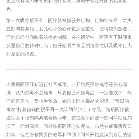
更是没有精力来管教和陪伴女儿，满脑子都是外面的花花世
界。
第一次吸毒后不久，阿萍就被抓获并行拘。行拘结束后，丈夫
立刻与其离婚，女儿幼小的心灵也深受重创，变得较为叛逆，
而她自己也面临着法律的制裁。在拘留所中，阿萍有了时间来
反思自己的种种行为，她开始明白毒品的危害性以及吸毒行为
对家庭的摧毁。
出所后阿萍开始进行社区戒毒。一开始阿萍对戒毒还信心满
满，认为戒毒不是难事，只要自己不碰毒品，一定能戒掉。然
而好景不长，坚持半年后，她再次陷入毒品的沼泽。“昔日的
毒友”打着借钱的幌子再一次让阿萍沾上了毒品。随后阿萍被
送往女子强制隔离戒毒所两年。进戒毒所的那一刻阿萍彻底崩
溃了，面对高墙，面对铁窗阿萍心如死灰。虽然在戒毒所度日
如年，但在管教民警的教导和帮助下阿萍开始意识到自己的错