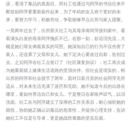
误，看清了毒品的真面目。而社工也通过与阿萍的书信往来不
断鼓励阿萍要重新振作起来，为了年幼的女儿有个更好的未
来，要努力学习，积极劳动，争取能够早点出所与家人团聚。
一晃两年过去了，出所那天社工与其母亲将阿萍接到家中。看
着满头白发的母亲阿萍愧疚不已。在那一刻，欲语泪先流，大
概是她们母女俩最真实的写照。她深知自己的行为不仅伤害了
家人，还连累了父母和女儿。她下定决心要改过自新，告别过
去。之后阿萍在社工点签订了《社区康复协议》，社工再次成
为她重新踏上健康生活道路的坚强伙伴。但社会是现实的，刚
出所的阿萍和社会脱节了两年，面对日新月异的社会阿萍无所
适从，对未来生活充满了迷茫和无助。她不知道今后的出路在
哪里，要如何养活自己和女儿。于是整日在家唉声叹气，以泪
洗面。社工在与阿萍建立了深厚的工作关系后，耐心倾听她的
困扰，协助她正确认识毒品的危害性，并提供心理支持，告诉
她社工不仅是引导者，更是她战胜毒瘾的坚实后盾。