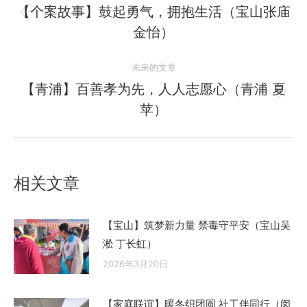
章
【个案故事】鼓起勇气，拥抱生活（宝山张庙
历
金怡）
导
史
的
航
未来的文章
文
【青浦】百善孝为先，人人志愿心（青浦 夏
章：
未
苹）
来
的
文
章：
相关文章
【宝山】筑梦新力量 禁毒守平安（宝山吴
淞 丁长虹）
2026年3月20日
【家庭联谊】暖冬织团圆 社工伴同行（闵