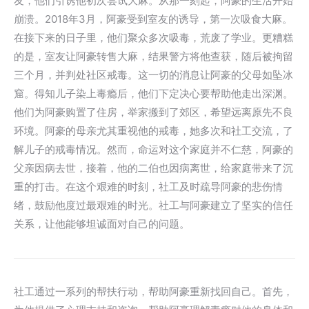
友，他们引诱他初次尝试大麻。从那一刻起，阿豪的生活开始
崩溃。2018年3月，阿豪受到室友的诱导，第一次吸食大麻。
在接下来的日子里，他们聚众多次吸毒，荒废了学业。更糟糕
的是，室友让阿豪转售大麻，结果警方将他查获，随后被拘留
三个月，并判处社区戒毒。这一切的消息让阿豪的父母如坠冰
窟。得知儿子染上毒瘾后，他们下定决心要帮助他走出深渊。
他们为阿豪购置了住房，举家搬到了郊区，希望远离原先不良
环境。阿豪的母亲尤其重视他的戒毒，她多次和社工交流，了
解儿子的戒毒情况。然而，命运对这个家庭并不仁慈，阿豪的
父亲因病去世，接着，他的二伯也因病离世，给家庭带来了沉
重的打击。在这个艰难的时刻，社工及时疏导阿豪的悲伤情
绪，鼓励他度过最艰难的时光。社工与阿豪建立了坚实的信任
关系，让他能够坦诚面对自己的问题。
社工通过一系列的帮扶行动，帮助阿豪重新找回自己。首先，