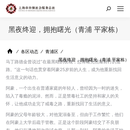
搜
索：
黑夜终迎，拥抱曙光（青浦 平家栋）
⁄
各区动态
⁄
青浦区
⁄
黑夜终迎，拥抱曙光（青浦 平家栋）
马丁路德金曾说过”在最黑暗的夜晚，总有曙光照耀前行的道
路。”这一句话也贯穿着阿豪25岁前的人生，成为他重新找回
生活意义的动力。
阿豪，一个出生在普通家庭的年轻人，曾经因为一时的迷失，
陷入了毒瘾的泥淖。然而，正是禁毒社工的坚持和家人的关
怀，让他成功走完了戒毒之路，重新找回了生活的意义。
阿豪的父母年龄较大，对他宠溺备至，但由于工作繁忙，他们
在阿豪上大学后疏于管教。正是这个阶段阿豪结交了不良朋