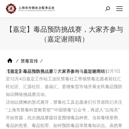
搜
索：
【嘉定】毒品预防挑战赛，大家齐参与
（嘉定谢雨晴）
⁄
禁毒宣传
⁄
为强化毒品宣传教育、提升广大居民的毒品知晓率，12月1日
【嘉定】毒品预防挑战赛，大家齐参与（嘉定谢雨晴）
至12月4日嘉定工作站工业区禁毒社工带领禁毒志愿者前往汇
旺社区、汇源社区、嘉福汇、娄塘集贸市场开展全民毒品预防
知识网络挑战赛活动。
活动以摆摊的形式展开，禁毒社工及志愿者们引导居民们关注
“上海市禁毒科普教育馆”“中国禁毒”公众号，再进入“云闯关”
开始答题，此次挑战赛题目是围绕毒品种类、当前毒情形势、
毒品的危害、毒品犯罪、如何预防毒品等禁毒知识点。虽然寒