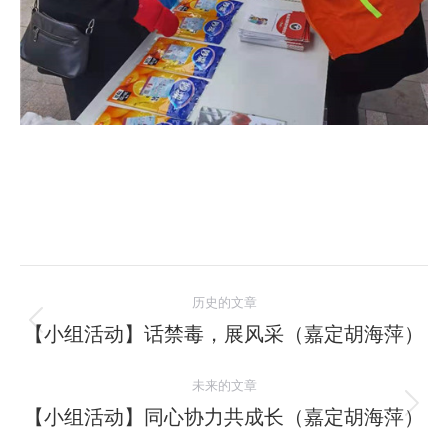
文
历史的文章
章
【小组活动】话禁毒，展风采（嘉定胡海萍）
历
史
导
未来的文章
的
航
文
【小组活动】同心协力共成长（嘉定胡海萍）
未
章：
来