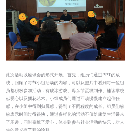
此次活动以座谈会的形式开展。首先，组员们通过PPT的放
映，回顾了每节小组活动的内容，可以从照片中看到每一位组
员都积极参加活动，有破冰游戏、母亲节蛋糕制作、辅读学校
献爱心以及插花艺术。小组成员们通过互动慢慢建立起信任
感，在小组中得到归属感，得到了不同程度的成长。组员们纷
纷表示时间过得很快，通过多样化的活动不仅给康复生活带来
了乐趣，同时奉献了爱心，体会到参与社会活动的快乐，对人
生的意义有了新的诠释。