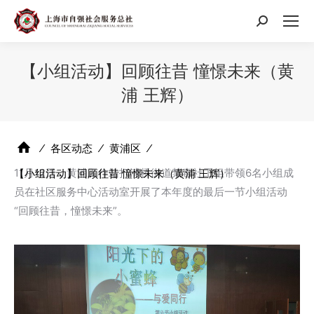
搜
索：
【小组活动】回顾往昔 憧憬未来（黄
浦 王辉）
⁄
各区动态
⁄
黄浦区
⁄
11月12日，黄浦工作站打浦桥街道禁毒社工组带领6名小组成
【小组活动】回顾往昔 憧憬未来（黄浦 王辉）
员在社区服务中心活动室开展了本年度的最后一节小组活动
“回顾往昔，憧憬未来”。