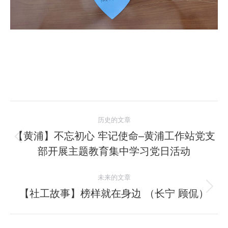
文
历史的文章
章
【黄浦】不忘初心 牢记使命–黄浦工作站党支
历
部开展主题教育集中学习党日活动
导
史
的
航
未来的文章
文
【社工故事】榜样就在身边 （长宁 顾侃）
未
章：
来
的