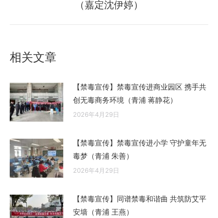
章：
（嘉定沈伊婷）
来
的
文
章：
相关文章
【禁毒宣传】禁毒宣传进商业园区 携手共
创无毒商务环境（青浦 蒋静花）
2026年4月29日
【禁毒宣传】禁毒宣传进小学 守护童年无
毒梦（青浦 朱善）
2026年4月29日
【禁毒宣传】同谱禁毒和谐曲 共筑防艾平
安墙（青浦 王燕）