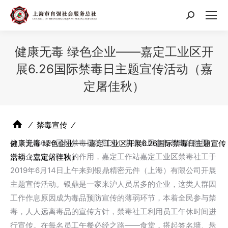
搜
索：
健康无毒 绿色企业——嘉定工业区开
展6.26国际禁毒日主题宣传活动（嘉
定屠佳秋）
⁄
禁毒宣传
⁄
为了迎接6.26国际禁毒日的到来，营造全民参与禁毒的氛围，
健康无毒 绿色企业——嘉定工业区开展6.26国际禁毒日主题宣传
发挥企业宣传阵地的作用，嘉定工作站嘉定工业区禁毒社工于
活动（嘉定屠佳秋）
2019年6月14日上午来到银鼎精密元件（上海）有限公司开展
主题宣传活动。银鼎是一家来沪人员居多的企业，这类人群因
工作作息原因成为毒品预防宣传的薄弱环节，本着全民参与禁
毒，人人远离毒品的宣传方针，禁毒社工利用员工午休时间进
行宣传。在每名员工午餐必经之路——食堂，搭起签名墙、悬