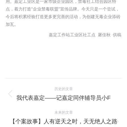
用。嘉定工业区是一家市级企业园区，禁毒社工结合园区特
点，着力打造“企业禁毒联盟”宣传品牌。今天只是一个尝试，
今后将积累经验打造更多更完善的活动，为创建无毒企业添砖
加瓦。
嘉定工作站工业区社工点 屠佳秋 供稿
文
历史的文章
章
我代表嘉定——记嘉定同伴辅导员小F
历
史
导
未来的文章
的
航
文
【个案故事】人有逆天之时，天无绝人之路
未