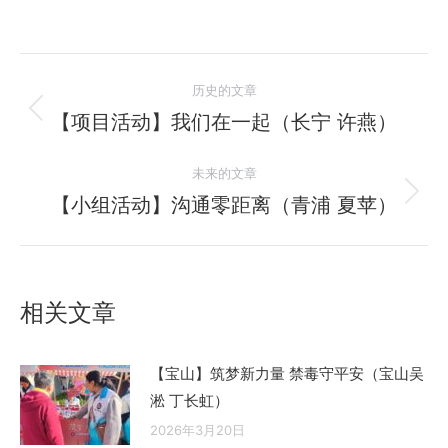
文
历史的文章
章
【项目活动】我们在一起（长宁 许燕）
历
史
导
未来的文章
的
航
文
【小组活动】沟通零距离（青浦 夏苹）
未
章：
来
的
文
相关文章
章：
【宝山】筑梦新力量 禁毒守平安（宝山吴
淞 丁长虹）
2026年3月20日