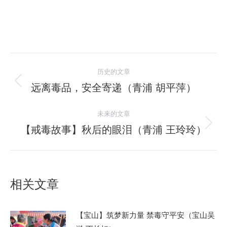
文
历史的文章
章
远离毒品，安全寄递（青浦 胡平萍）
历
史
导
未来的文章
的
航
文
【戒毒故事】秋后的眼泪（青浦 王玲玲）
未
章：
来
的
文
相关文章
章：
【宝山】筑梦新力量 禁毒守平安（宝山吴