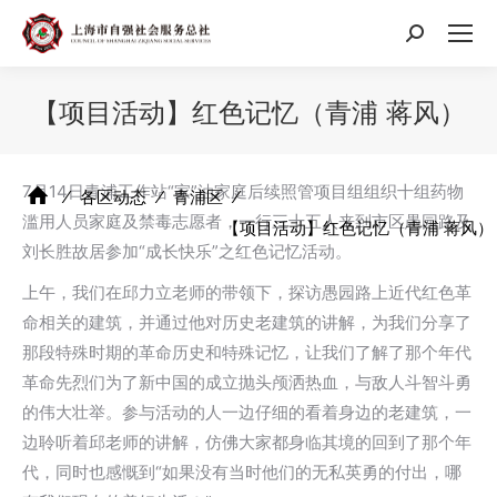
搜
索：
【项目活动】红色记忆（青浦 蒋风）
7月14日青浦工作站“家”油家庭后续照管项目组组织十组药物
⁄
各区动态
⁄
青浦区
⁄
滥用人员家庭及禁毒志愿者，一行三十五人来到市区愚园路及
【项目活动】红色记忆（青浦 蒋风）
刘长胜故居参加“成长快乐”之红色记忆活动。
上午，我们在邱力立老师的带领下，探访愚园路上近代红色革
命相关的建筑，并通过他对历史老建筑的讲解，为我们分享了
那段特殊时期的革命历史和特殊记忆，让我们了解了那个年代
革命先烈们为了新中国的成立抛头颅洒热血，与敌人斗智斗勇
的伟大壮举。参与活动的人一边仔细的看着身边的老建筑，一
边聆听着邱老师的讲解，仿佛大家都身临其境的回到了那个年
代，同时也感慨到“如果没有当时他们的无私英勇的付出，哪