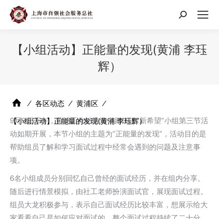
搜
索：
【小组活动】正能量的发现(黄浦 李珏
辉）
⁄
各区动态
⁄
黄浦区
⁄
9月3日下午，黄浦工作站淮海中路街道“新希望”小组第三节活
【小组活动】正能量的发现(黄浦 李珏辉）
动如期开展，本节小组的主题为“正能量的发现”，活动目的是
帮助组员了解和学习面试过程中经常会遇到的问题及注意事
项。
6名小组成员分别回忆自己曾经的面试经历，并在组内分享。
随后进行情景模拟，由社工老师扮演面试官，展现面试过程。
组员大龙积极参与，表示自己面试经历比较丰富，想展示给大
家看看自己是如何应对面试的。整个面试过程持续了二十分