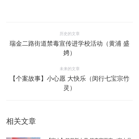
文
历史的文章
章
瑞金二路街道禁毒宣传进学校活动（黄浦 盛
历
娉）
导
史
的
航
未来的文章
文
【个案故事】小心愿 大快乐（闵行七宝宗竹
章：
未
灵）
来
的
文
章：
相关文章