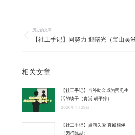
文
历史的文章
章
【社工手记】同努力 迎曙光（宝山吴淞
历
史
导
的
航
文
相关文章
章：
【社工手记】当补助金成为照见生
活的镜子（青浦 胡平萍）
2026年4月29日
【社工手记】点滴关爱 真诚相伴
（闵行陈喆）