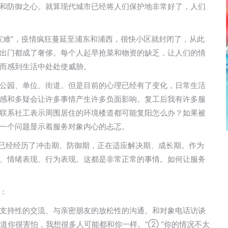
和防御之心。就算现代城市已经将人们保护地非常好了，人们
“灾难”，疫情疯狂蔓延至浦东和浦西，很快小区就封闭了，从此
出门都成了奢侈。每个人起早抢菜和物资的缺乏，让人们的情
而感到生活中处处使威胁。
公园、单位、街道。但是目前的心理已经有了变化，日常生活
感和多疑会让许多事情产生许多负面影响。复工后我有许多服
联系社工表示周围居住的环境楼道都可能复阳怎么办？如果被
一个问题显示着服务对象内心的忐忑。
理已经经历了冲击期、防御期，正在适应解决期、成长期。作为
、情绪表现、行为表现。这都是非常正常的事情。如何让服务
：
支持性的交流、与亲密朋友的放松性的沟通。和对象电话访谈
道你很害怕，我想很多人可能都和你一样。”② “你的情况不太