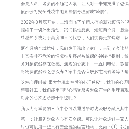
会要人命。诸多的不确定因素，让人对于未知充满了恐惧
依然会将安全处境中地某些信号理解成“威胁”。
2022年3月底开始，上海面临了前所未有的新冠疫情的
拒绝了一切外出活动。我们很难想象，短短两个月，竟连
绪感知系统处于高度绷直的状态，人们变得更加焦虑，从
两个月的全城抗疫，我们终于踏出了家门，来到了久违的
中其实并不危险的情境特别容易被敏感的神经捕捉到，敏
务对象依然存在敏感、焦虑的心态下，一直用电话、微信
封物资依然缺乏怎么办？家中是否应该多屯物资等等？每
这种心理叫做“重大危机事件后的心理反应”，我们的心
禁毒社工，我们能用同理心感受服务对象产生的生理表现
对象的心态逐步趋于平稳呢？
我认为有重要的三点中心可以通过平时访谈服务融入其中
第一：让服务对象内心有安全感。可以让对象通过与家人
时也可以用一些具有安全感的语言结构，比如：①“ 我知