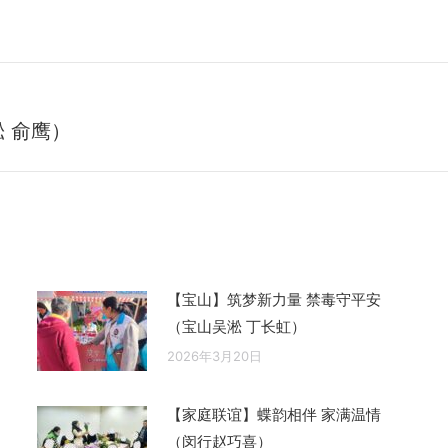
 俞鹰）
未
来
的
文
章：
【宝山】筑梦新力量 禁毒守平安
（宝山吴淞 丁长虹）
2026年3月20日
【家庭联谊】蝶韵相伴 家满温情
（闵行赵巧喜）