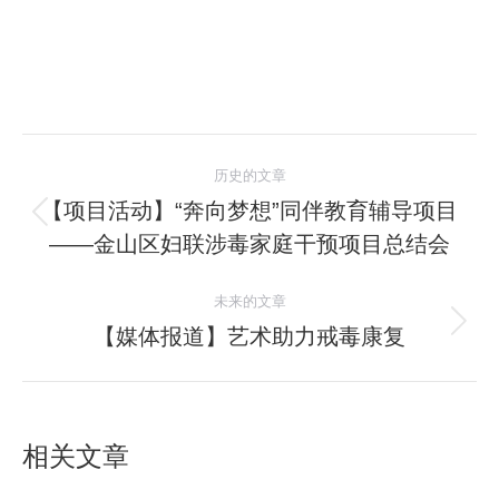
文
历史的文章
章
【项目活动】“奔向梦想”同伴教育辅导项目
历
——金山区妇联涉毒家庭干预项目总结会
导
史
的
航
未来的文章
文
【媒体报道】艺术助力戒毒康复
未
章：
来
的
文
相关文章
章：