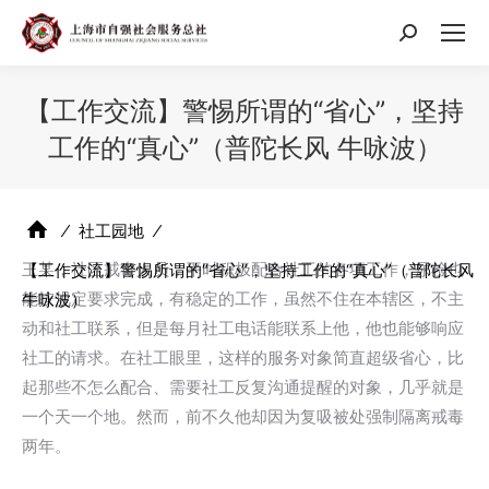
搜
索：
【工作交流】警惕所谓的“省心”，坚持
工作的“真心”（普陀长风 牛咏波）
⁄
社工园地
⁄
王某，社区戒毒人员，平时积极配合社工的各项工作，尿检也
【工作交流】警惕所谓的“省心”，坚持工作的“真心”（普陀长风
能按规定要求完成，有稳定的工作，虽然不住在本辖区，不主
牛咏波）
动和社工联系，但是每月社工电话能联系上他，他也能够响应
社工的请求。在社工眼里，这样的服务对象简直超级省心，比
起那些不怎么配合、需要社工反复沟通提醒的对象，几乎就是
一个天一个地。然而，前不久他却因为复吸被处强制隔离戒毒
两年。