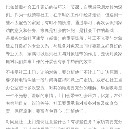
比如禁毒社会工作家访的技巧这一节课，自我感觉启发较为深
刻。作为一线禁毒社工，在平时的工作中经常走访，但遇到一
些不太配合的家庭，有时不知所措。通过学习，再次认识到家
访的意义和任务。家庭是社会的细胞，是社会工作的基础 ，
是服务对象社区康复（戒毒）的重要场所，社工不光要与对象
建立好良好的专业关系，与服务对象家属同样要建立好良好的
专业关系，家属可以起到社工与对象纽带的作用，走访对象家
庭对我们禁毒工作的开展会有事半功倍的效果。
不接受社工上门走访的对象，要分析他们不让上门走访原因，
要保持电话沟通一段时间再征得同意上门走访。或者在社工点
办公室进行多次交流，对其的顾虑要充分的理解。毕竟吸毒是
一件不光彩、羞耻的事情，上门会带来社会压力，比如，左邻
右舍的目光、议论等等。社工要秉承着对服务对象及家庭负
责、保密原则，要富有包容心，理解他们 。
对同意社工上门走访注意些什么？有哪些任务？家访前要充分