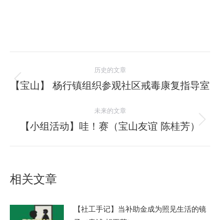
文
历史的文章
章
【宝山】 杨行镇组织参观社区戒毒康复指导室
历
史
导
未来的文章
的
航
文
【小组活动】哇！赛（宝山友谊 陈桂芳）
未
章：
来
的
文
相关文章
章：
【社工手记】当补助金成为照见生活的镜