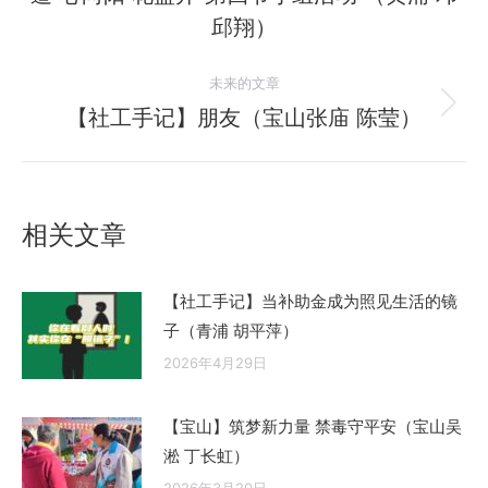
导
史
邱翔）
航
的
文
未来的文章
章：
【社工手记】朋友（宝山张庙 陈莹）
未
来
的
文
相关文章
章：
【社工手记】当补助金成为照见生活的镜
子（青浦 胡平萍）
2026年4月29日
【宝山】筑梦新力量 禁毒守平安（宝山吴
淞 丁长虹）