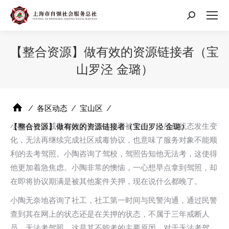
搜
索：
【整合资源】做有效的资源链接者（宝
山罗泾 金璐）
⁄
各区动态
⁄
宝山区
⁄
小陶在社区戒毒期间因为违法犯罪被关押，出所后状态发生变
【整合资源】做有效的资源链接者（宝山罗泾 金璐）
化，无法再继续完成社区戒毒协议，也意味了服务对象不能顺
利的去考驾照。小陶咨询了驾校，驾照告知他无法考，这使得
他更加着急焦虑。小陶非常的懊恼，一心想早点拿到驾照，却
在即将协议期满是被其他案件关押，现在说什么都晚了。
小陶无奈地咨询了社工，社工第一时间与民警沟通，通过民警
查到其在网上的状态还是在关押的状态，不属于三年戒断人
员，无法考驾照，这是其不能考的主要原因。对于无法考驾