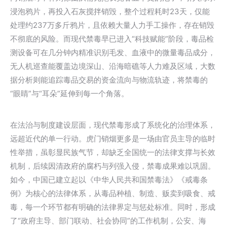
浸泡鸦片，再投入石灰搅拌销毁，整个过程耗时23天，仅能
处理约237万多斤鸦片，且依赖大量人力手工操作，存在销毁
不彻底的风险。而现代禁毒早已进入“科技赋能”阶段，毒品检
测设备可在几分钟内精准识别毛发、血液中的微量毒品成分，
无人机巡查能覆盖边境深山、沿海暗礁等人力难及区域，大数
据分析则能追踪毒品交易的资金流向与物流轨迹，将禁毒的
“眼睛”与“耳朵”延伸到每一个角落。
在法治与制度建设层面，现代禁毒形成了系统化的治理体系，
远超近代的单一行动。虎门销烟更多是一场由官员主导的临时
性举措，虽彰显民族气节，却缺乏全国统一的法律支撑与长效
机制，后续因清政府的腐朽与列强入侵，禁毒成果难以巩固。
如今，中国已建立起以《中华人民共和国禁毒法》《戒毒条
例》为核心的法律体系，从毒品种植、制造、贩卖到吸食、戒
毒，每一个环节都有明确的法律界定与惩处标准。同时，形成
了“政府主导、部门联动、社会协同”的工作机制，公安、海