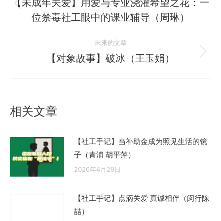
章
【未成年关爱】用爱与专业浇灌希望之花：一
历
位禁毒社工眼中的课业辅导（周琳）
导
史
的
航
未来的文章
文
【对象故事】破冰（王玉娟）
未
章：
来
的
文
相关文章
章：
【社工手记】当补助金成为照见生活的镜
子（青浦 胡平萍）
2026年4月29日
【社工手记】点滴关爱 真诚相伴（闵行陈
喆）