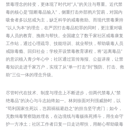
禁毒理念的转变，更体现了时代对“人”的关注与尊重。近代禁
毒的核心是“阻断毒品输入”，侧重打击外部鸦片贸易，对国内
吸食者多以惩戒为主，缺乏科学的戒毒救助。而现代禁毒秉持
“以人为本”的理念，在严厉打击毒品犯罪的同时，更注重对吸
毒人员的教育、挽救与帮扶。全国建立了数千家社区戒毒康复
工作站，通过心理疏导、技能培训、就业帮扶，帮助吸毒人员
戒除毒瘾、回归社会；学校开设禁毒教育课程，将“远离毒品”
的意识植入青少年心中；社区通过宣传海报、公益讲座，让禁
毒知识走进千家万户，实现了从“单一打击”到“预防、打击、救
助”三位一体的理念升级。
尽管时代在技术、制度与理念上不断进步，但两代禁毒人“禁
绝毒品”的决心与斗志始终如一。林则徐面对列强威胁时，以
“苟利国家生死以，岂因祸福避趋之”的担当坚守虎门；如今，
无数缉毒警察隐姓埋名，在边境线与毒贩殊死搏斗，用生命守
护一方净土；社区工作者日复一日走访帮扶，用耐心帮助吸毒