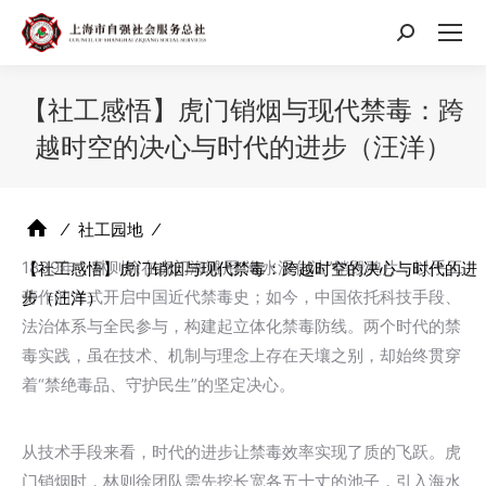
搜
索：
【社工感悟】虎门销烟与现代禁毒：跨
越时空的决心与时代的进步（汪洋）
⁄
社工园地
⁄
1839年，林则徐在虎门海滩用“海水浸化法”销毁鸦片，以手工
【社工感悟】虎门销烟与现代禁毒：跨越时空的决心与时代的进
劳作的方式开启中国近代禁毒史；如今，中国依托科技手段、
步（汪洋）
法治体系与全民参与，构建起立体化禁毒防线。两个时代的禁
毒实践，虽在技术、机制与理念上存在天壤之别，却始终贯穿
着“禁绝毒品、守护民生”的坚定决心。
从技术手段来看，时代的进步让禁毒效率实现了质的飞跃。虎
门销烟时，林则徐团队需先挖长宽各五十丈的池子，引入海水