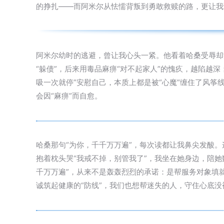
的挣扎——而阿米尔从怯懦背叛到勇敢救赎的路，更让我读
阿米尔幼时的逃避，曾让我心头一紧。他看着哈桑受辱却
“躲债”，后来用毒品麻痹“对不起家人”的愧疚，越陷越
吸一次就停”安慰自己，本质上都是被“心魔”缠住了风
会因“麻痹”而自愈。
哈桑那句“为你，千千万万遍”，每次读都让我鼻尖发酸
抱着枕头哭“我戒不掉，别管我了”，我坐在她身边，陪她
千万万遍”，从来不是轰轰烈烈的承诺：是帮服务对象填
诚筑起健康的“防线”，我们也想帮迷失的人，守住心底没