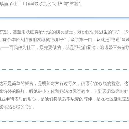
懂了社工工作里最珍贵的“守护”与“重塑”。
沉默，甚至用栽赃将最忠诚的朋友赶走，这份因怯懦滋生的“恶”，
深；有个年轻人怕被朋友嘲笑“没胆子”，吸了第一口，从此把“逃避”
筝线——而我作为社工，最先要做的，就是帮他们看清：逃避带不来解
。这不是简单的誓言，是明知对方有过亏欠，仍愿守住心底的善意。
数窗外的路灯，听她讲小时候和妈妈放风筝的事，直到天蒙蒙亮时她
就业申请表时的耐心，是他们复吸后不放弃的陪伴，是在社区活动室里
被毒品吞噬的“光”。