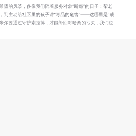
希望的风筝，多像我们陪着服务对象“断瘾”的日子：帮老
，到主动给社区里的孩子讲“毒品的危害”——这哪里是“戒
像阿米尔要通过守护索拉博，才能补回对哈桑的亏欠，我们也
是天上的风筝，是服务对象眼里重新亮起的神采，是他们给
的工作，就是用一次次“不放弃”，帮那些被毒品困住的
陪他们“追风筝”的手——这双手，就是我们社工的手。
青浦工作站盈浦社工点 周涵煜 供稿