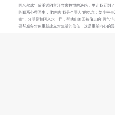
阿米尔成年后重返阿富汗救索拉博的决绝，更让我看到了
陈联系心理医生，化解他“我是个罪人”的执念；陪小宇去
毒”，分明是和阿米尔一样，帮他们追回被偷走的“勇气”
要帮服务对象重新建立对生活的信任，这是重塑内心的漫
合上书页，窗外的社区广场上，孩子们正追着风筝跑。我
家人打电话时哽咽的“我错了”，是他们站在禁毒宣讲台
人，割断罪恶的风筝线，让他们重新握住属于自己的“纯