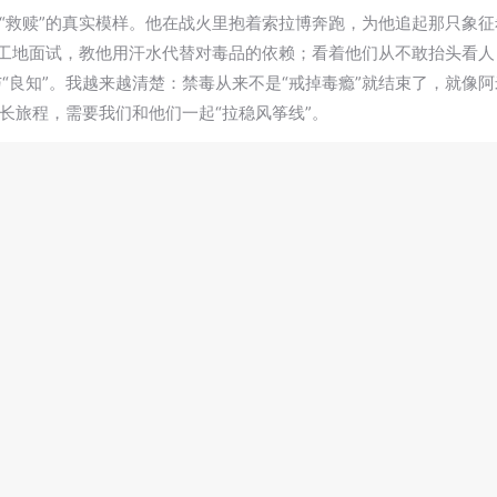
“救赎”的真实模样。他在战火里抱着索拉博奔跑，为他追起那只象征
工地面试，教他用汗水代替对毒品的依赖；看着他们从不敢抬头看人
与“良知”。我越来越清楚：禁毒从来不是“戒掉毒瘾”就结束了，就
长旅程，需要我们和他们一起“拉稳风筝线”。
忽然觉得，作为禁毒社工，我们也是“追风筝的人”——我们追的不
时坚定的模样。阿米尔的救赎，始于直面错误，成于代际守护；而我们
真与希望”。因为我始终相信，每个迷失的灵魂背后，都等着一双愿意