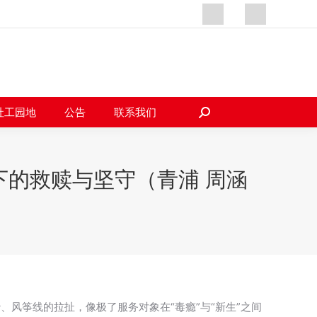
天地
社工园地
公告
联系我们
搜
索：
社工园地
公告
联系我们
搜
索：
的救赎与坚守（青浦 周涵
风筝线的拉扯，像极了服务对象在“毒瘾”与“新生”之间