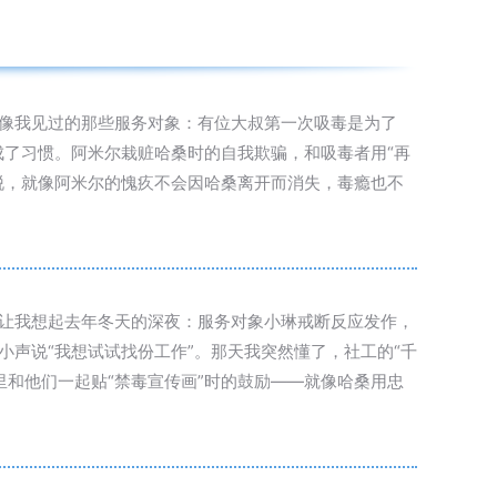
多像我见过的那些服务对象：有位大叔第一次吸毒是为了
当成了习惯。阿米尔栽赃哈桑时的自我欺骗，和吸毒者用“再
脱，就像阿米尔的愧疚不会因哈桑离开而消失，毒瘾也不
这让我想起去年冬天的深夜：服务对象小琳戒断反应发作，
小声说“我想试试找份工作”。那天我突然懂了，社工的“千
和他们一起贴“禁毒宣传画”时的鼓励——就像哈桑用忠