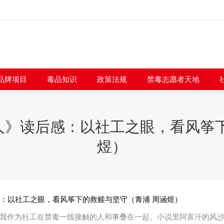
闻快讯
品牌项目
毒品知识
政策法规
禁毒志愿者
品牌项目
毒品知识
政策法规
禁毒志愿者天地
人》读后感：以社工之眼，看风筝下
煜）
：以社工之眼，看风筝下的救赎与坚守（青浦 周涵煜）
我作为社工在禁毒一线接触的人和事叠在一起。小说里阿富汗的风沙、