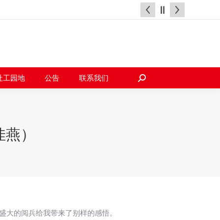
天地
社工园地
公告
联系我们
搜
索：
社工园地
公告
联系我们
搜
索：
佳燕）
场盛大的阅兵给我带来了别样的感悟。