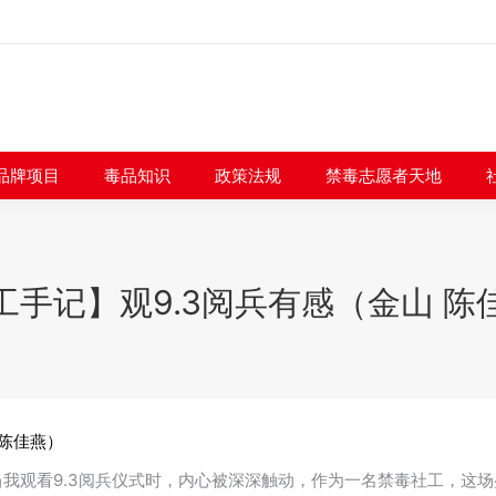
闻快讯
品牌项目
毒品知识
政策法规
禁毒志愿者
品牌项目
毒品知识
政策法规
禁毒志愿者天地
工手记】观9.3阅兵有感（金山 陈
 陈佳燕）
当我观看9.3阅兵仪式时，内心被深深触动，作为一名禁毒社工，这