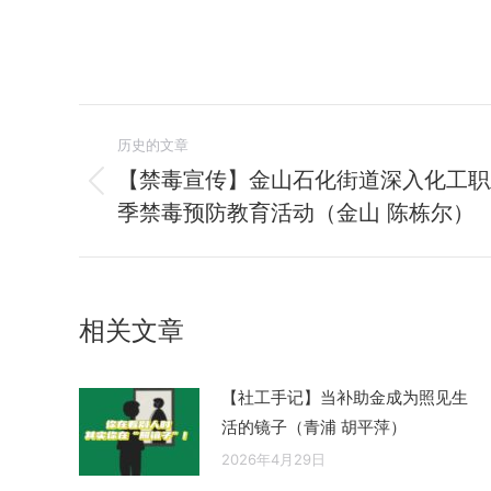
文
历史的文章
章
【禁毒宣传】金山石化街道深入化工职
历
季禁毒预防教育活动（金山 陈栋尔）
导
史
的
航
文
章：
相关文章
【社工手记】当补助金成为照见生
活的镜子（青浦 胡平萍）
2026年4月29日