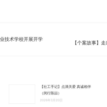
业技术学校开展开学
【个案故事】走
未
来
的
文
章：
【社工手记】点滴关爱 真诚相伴
（闵行陈喆）
2026年3月20日