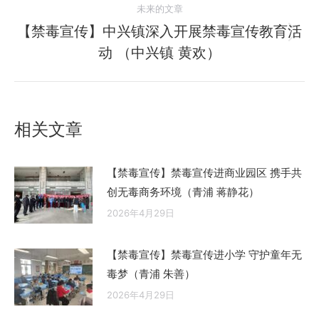
航
未来的文章
文
【禁毒宣传】中兴镇深入开展禁毒宣传教育活
章：
未
动 （中兴镇 黄欢）
来
的
文
章：
相关文章
【禁毒宣传】禁毒宣传进商业园区 携手共
创无毒商务环境（青浦 蒋静花）
2026年4月29日
【禁毒宣传】禁毒宣传进小学 守护童年无
毒梦（青浦 朱善）
2026年4月29日