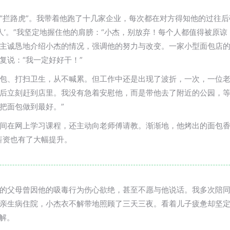
“拦路虎”。我带着他跑了十几家企业，每次都在对方得知他的过往
人’。”我坚定地握住他的肩膀：“小杰，别放弃！每个人都值得被原
主诚恳地介绍小杰的情况，强调他的努力与改变。一家小型面包店
复说：“我一定好好干！”
包、打扫卫生，从不喊累。但工作中还是出现了波折，一次，一位
后立刻赶到店里。我没有急着安慰他，而是带他去了附近的公园，等
把面包做到最好。”
间在网上学习课程，还主动向老师傅请教。渐渐地，他烤出的面包香
薪资也有了大幅提升。
的父母曾因他的吸毒行为伤心欲绝，甚至不愿与他说话。我多次陪
亲生病住院，小杰衣不解带地照顾了三天三夜。看着儿子疲惫却坚定
解。