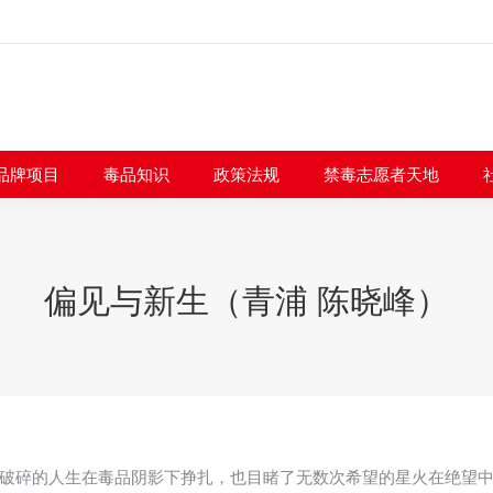
闻快讯
品牌项目
毒品知识
政策法规
禁毒志愿者
品牌项目
毒品知识
政策法规
禁毒志愿者天地
偏见与新生（青浦 陈晓峰）
破碎的人生在毒品阴影下挣扎，也目睹了无数次希望的星火在绝望