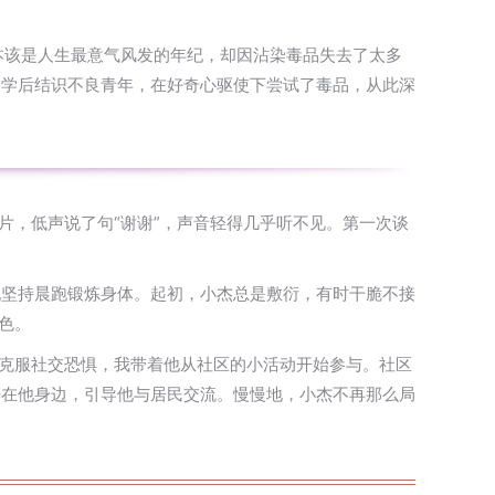
本该是人生最意气风发的年纪，却因沾染毒品失去了太多
辍学后结识不良青年，在好奇心驱使下尝试了毒品，从此深
片，低声说了句“谢谢”，声音轻得几乎听不见。第一次谈
他坚持晨跑锻炼身体。起初，小杰总是敷衍，有时干脆不接
色。
他克服社交恐惧，我带着他从社区的小活动开始参与。社区
陪在他身边，引导他与居民交流。慢慢地，小杰不再那么局