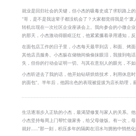
就业是回归社会的关键，但小杰的吸毒史成了求职路上的
“哥，是不是我这辈子都没机会了？大家都觉得我是个‘废
转机出现在一次社区企业座谈会上。我向参会的小微企业
的那天，小杰激动得眼眶泛红，他紧紧攥着录用通知，反
在面包店工作的日子里，小杰每天最早到店，和面、烤面
其他店员服务。小杰躲在储物间偷偷抹眼泪，我接到电话
失，但你的行动会证明一切。与其在意别人的眼光，不如
小杰听进去了我的话，他开始钻研烘焙技术，利用休息时
的面包”。半年后，他因出色的表现被提拔为店长助理，
生活逐渐步入正轨的小杰，最渴望修复与家人的关系。他
小杰坚持每周上门帮忙做家务，给父母做饭。有一次，母
就好……”那一刻，积压多年的隔阂在泪水与拥抱中悄然化