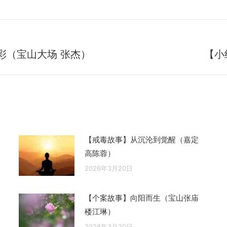
”彩（宝山大场 张杰）
【小
未
来
的
文
章：
【戒毒故事】从沉沦到觉醒（嘉定
高陈蓉）
2026年3月20日
【个案故事】向阳而生（宝山张庙
楼江琳）
2026年3月20日