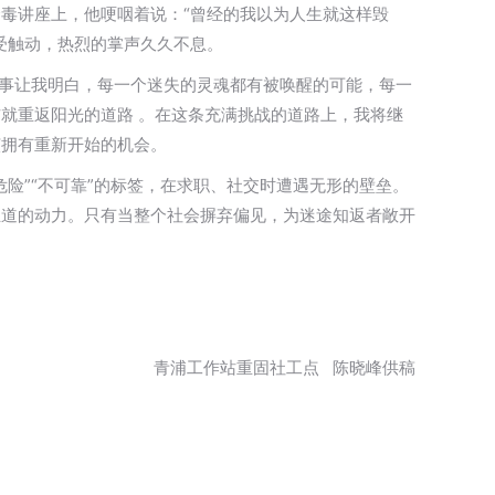
毒讲座上，他哽咽着说：“曾经的我以为人生就这样毁
受触动，热烈的掌声久久不息。
故事让我明白，每一个迷失的灵魂都有被唤醒的可能，每一
就重返阳光的道路 。在这条充满挑战的道路上，我将继
该拥有重新开始的机会。
险”“不可靠”的标签，在求职、社交时遭遇无形的壁垒。
正道的动力。只有当整个社会摒弃偏见，为迷途知返者敞开
青浦工作站重固社工点 陈晓峰供稿