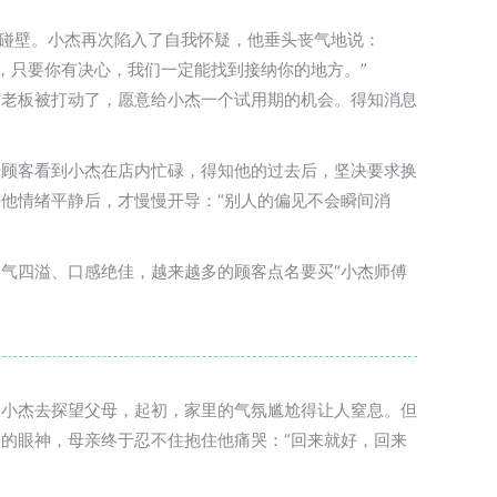
后碰壁。小杰再次陷入了自我怀疑，他垂头丧气地说：
谅，只要你有决心，我们一定能找到接纳你的地方。”
的老板被打动了，愿意给小杰一个试用期的机会。得知消息
老顾客看到小杰在店内忙碌，得知他的过去后，坚决要求换
他情绪平静后，才慢慢开导：“别人的偏见不会瞬间消
气四溢、口感绝佳，越来越多的顾客点名要买“小杰师傅
同小杰去探望父母，起初，家里的气氛尴尬得让人窒息。但
的眼神，母亲终于忍不住抱住他痛哭：“回来就好，回来