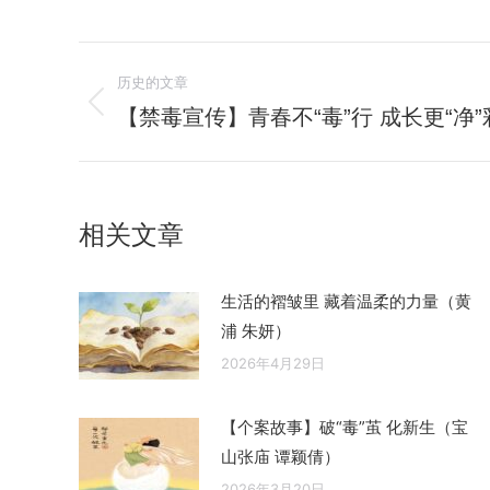
文
历史的文章
章
【禁毒宣传】青春不“毒”行 成长更“净
历
史
导
的
航
文
相关文章
章：
生活的褶皱里 藏着温柔的力量（黄
浦 朱妍）
2026年4月29日
【个案故事】破“毒”茧 化新生（宝
山张庙 谭颖倩）
2026年3月20日