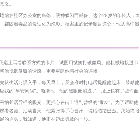
意义。
蜷缩在社区办公室的角落，眼神躲闪而戒备。这个28岁的年轻人，
，都随着毒品的侵蚀化为泡影。档案里的记录触目惊心：他从高中
”我递上写着联系方式的卡片，试图用微笑打破僵局。他机械地接过卡
帮他抵御复吸的诱惑，更要重建他与社会的连接。
先从生活习惯入手，每天早上，我会准时打电话提醒他起床，鼓励
应我的“早安问候”。渐渐地，他的黑眼圈消退了，脸上也有了些许血
害怕邻居异样的眼光，更担心在街上遇到曾经的“毒友”。为了帮助
愿者名额。活动当天，他紧张得手心冒汗，说话结结巴巴。我始终
展的眉头，我知道，他正在迈出勇敢的一步。