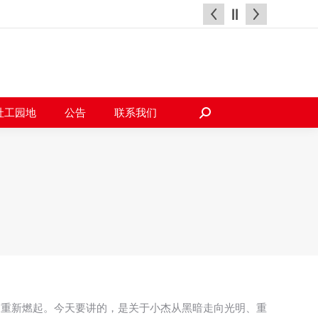
天地
社工园地
公告
联系我们
搜
索：
社工园地
公告
联系我们
搜
索：
中重新燃起。今天要讲的，是关于小杰从黑暗走向光明、重