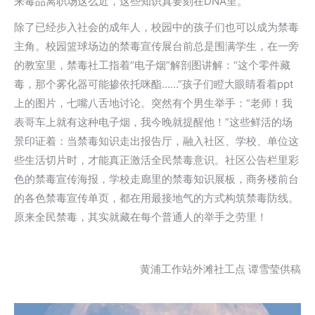
来毒品离职场这么近，这些知识真要刻在DNA里。”
除了已经步入社会的成年人，校园中的孩子们也可以成为禁毒
主角。校园篮球场边的禁毒宣传展台前总是围满学生，在一旁
的教室里，禁毒社工指着“电子烟”解剖图讲解：“这个零件藏
毒，那个雾化器可能掺依托咪酯……”孩子们瞪大眼睛看着ppt
上的图片，七嘴八舌地讨论。突然有个男生举手：“老师！我
表哥车上就有这种电子烟，我今晚就提醒他！”这些鲜活的场
景印证着：当禁毒知识走出报告厅，融入社区、学校、单位这
些生活切片时，才能真正激活全民禁毒意识。社区公告栏里彩
色的禁毒宣传海报，学校走廊里的禁毒知识展板，商务楼前台
的各色禁毒宣传单页，都在用最接地气的方式构筑禁毒防线。
原来全民禁毒，其实就藏在每个普通人的举手之劳里！
黄浦工作站外滩社工点 谭雪莹供稿