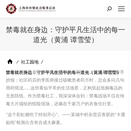
搜
索：
禁毒就在身边：守护平凡生活中的每一
道光（黄浦 谭雪莹）
⁄
社工园地
⁄
放学铃声响起后，五年级的明明在主题班会上认真画着禁毒手
禁毒就在身边：守护平凡生活中的每一道光（黄浦 谭雪莹）
抄报；社区药店的李医师接过咳嗽患者药方时，总会多问几句
用药情况……这些看似平常的生活场景，正构筑起抵御毒品的
无形防线。作为禁毒社工，我深深体会到：禁毒战场不仅在缉
毒大片描绘的惊险现场，还藏在千家万户的衣食住行里。
“这个彩虹糖吃了特别开心”。——某城中村杂货店查获的“卡通
贴纸”检测出含有合成大麻素。