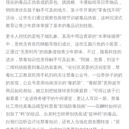
现在的毒品正伪装成奶茶包、跳跳糖、卡通贴纸等日常物品，
悄悄潜伏在孩子触手可及的地方。某小学开展的“零食找不同”
活动，让学生们通过观察包装细节识破毒品伪装，这种沉浸式
教育让青少年群体掌握了基本的毒品识别技能。
更令人担忧的是电子烟乱象。某高中周边查获的“水果味烟弹”
中，竟然含有依托咪酯等致幻成分。这些五颜六色的小装置，
正通过“无害时尚”的假象侵蚀青少年群体。不过，随着科技的
进步，禁毒知识也变得触手可及起来。“阿姨，您看，扫这个
二维码就能看到毒品伪装案例。”在社区居委的活动室里，禁
毒社工正教居民用手机扫码关注禁毒公众号。一位带孙子的奶
奶发现，公众号里用动画演示的“毒奶茶”、“毒邮票”竟和超市
商品如此相似，她立刻把链接转发到家庭群：“可得让孩子们
都看看！”走进商务楼宇的午间课堂，更让人耳目一新。禁毒
社工用仿真毒品模型科普着“职场防毒指南”——应酬时如何识
别加了“料”的饮品，出差时怎样辨别伪装成“提神药”的毒品。
白领们边听边讨论禁毒知识，还有人当场在朋友圈转发：“原