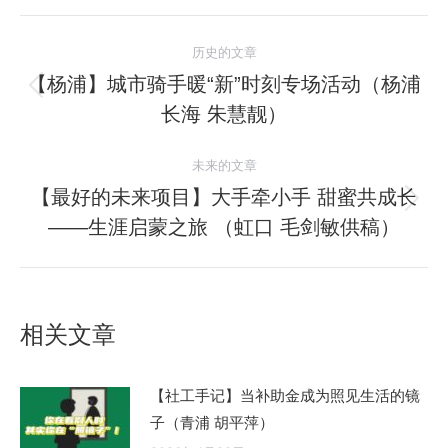
文
历史的文章
章
【杨浦】城市骑手暖“新”时刻专场活动（杨浦
历
长海 朱慧靓）
导
史
的
航
未来的文章
文
【最好的未来项目】大手牵小手 甜蜜共成长
章：
未
——生涯启蒙之旅 （虹口 毛剑敏供稿）
来
的
文
章：
相关文章
【社工手记】当补助金成为照见生活的镜
子（青浦 胡平萍）