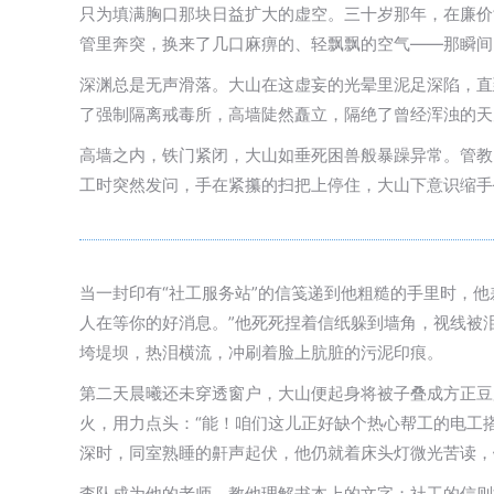
只为填满胸口那块日益扩大的虚空。三十岁那年，在廉价
管里奔突，换来了几口麻痹的、轻飘飘的空气——那瞬间
深渊总是无声滑落。大山在这虚妄的光晕里泥足深陷，直
了强制隔离戒毒所，高墙陡然矗立，隔绝了曾经浑浊的天
高墙之内，铁门紧闭，大山如垂死困兽般暴躁异常。管教
工时突然发问，手在紧攥的扫把上停住，大山下意识缩手
当一封印有“社工服务站”的信笺递到他粗糙的手里时，
人在等你的好消息。”他死死捏着信纸躲到墙角，视线被
垮堤坝，热泪横流，冲刷着脸上肮脏的污泥印痕。
第二天晨曦还未穿透窗户，大山便起身将被子叠成方正豆
火，用力点头：“能！咱们这儿正好缺个热心帮工的电工
深时，同室熟睡的鼾声起伏，他仍就着床头灯微光苦读，
李队成为他的老师，教他理解书本上的文字；社工的信则