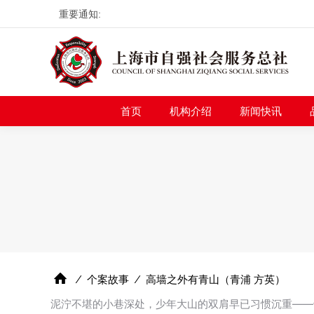
重要通知:
首页
机构介绍
新
首页
机构介绍
新闻快讯
⁄
个案故事
⁄
高墙之外有青山（青浦 方英）
泥泞不堪的小巷深处，少年大山的双肩早已习惯沉重——