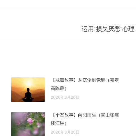
运用“损失厌恶”心
未
来
的
文
章：
【戒毒故事】从沉沦到觉醒（嘉定
高陈蓉）
2026年3月20日
【个案故事】向阳而生（宝山张庙
楼江琳）
2026年3月20日