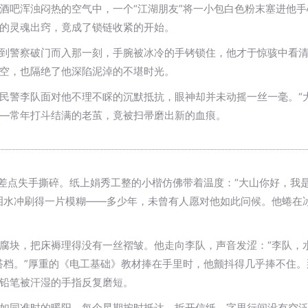
酒吧浑浊闷热的空气中，一个“江湖朋友”将一小包白色粉末塞进他手
的灵魂出窍，竟成了锁链收紧的开始。
到警察破门而入那一刻，手腕被冰冷的手铐锁住，他才于惊骇中看
空，也隔绝了他深陷泥淖的不堪时光。
民警李队面对他不理不睬的沉默抵抗，眼神却并未动摇一丝一毫。“
—常年打斗结满的老茧，竟被扫帚磨出新的血痕。
他差点失手撕碎。纸上娟秀工整的小楷仿佛带着温度：“大山你好，我
泪水冲刷得一片模糊——多少年，未曾有人愿对他如此问候。他蜷在
腐块，把床褥理得没有一丝褶皱。他走向李队，声音发涩：“李队，水
搭档。”厚重的《电工基础》教材捧在手里时，他颤抖得几乎捧不住
铅笔被汗湿的手指反复磨短。
如同准时的暖阳，每个星期按时抵达，拆开信纸，字里行间没有空泛