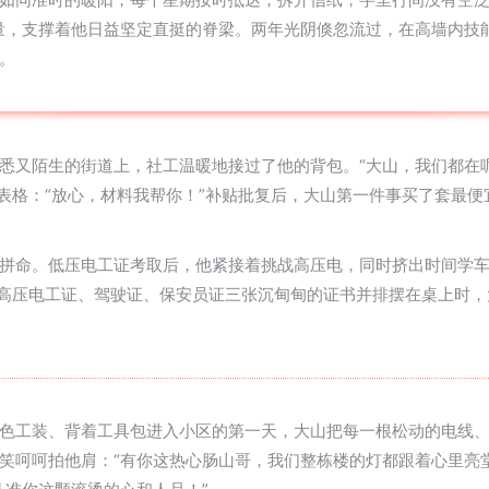
量，支撑着他日益坚定直挺的脊梁。两年光阴倏忽流过，在高墙内技
。
悉又陌生的街道上，社工温暖地接过了他的背包。“大山，我们都在
请表格：“放心，材料我帮你！”补贴批复后，大山第一件事买了套最
拼命。低压电工证考取后，他紧接着挑战高压电，同时挤出时间学
当高压电工证、驾驶证、保安员证三张沉甸甸的证书并排摆在桌上时
色工装、背着工具包进入小区的第一天，大山把每一根松动的电线
笑呵呵拍他肩：“有你这热心肠山哥，我们整栋楼的灯都跟着心里亮堂