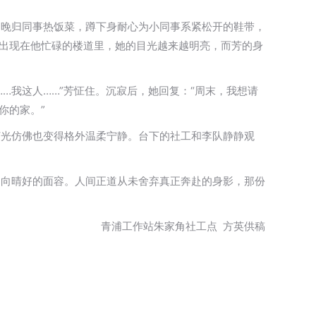
为晚归同事热饭菜，蹲下身耐心为小同事系紧松开的鞋带，
频出现在他忙碌的楼道里，她的目光越来越明亮，而芳的身
…我这人……”芳怔住。沉寂后，她回复：“周末，我想请
你的家。”
灯光仿佛也变得格外温柔宁静。台下的社工和李队静静观
走向晴好的面容。人间正道从未舍弃真正奔赴的身影，那份
青浦工作站朱家角社工点 方英供稿