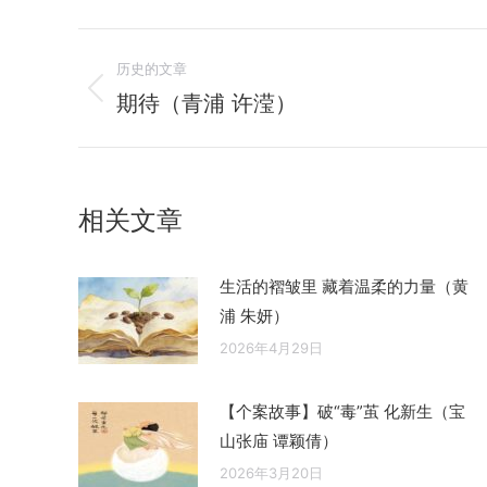
文
历史的文章
章
期待（青浦 许滢）
历
史
导
的
航
文
相关文章
章：
生活的褶皱里 藏着温柔的力量（黄
浦 朱妍）
2026年4月29日
【个案故事】破“毒”茧 化新生（宝
山张庙 谭颖倩）
2026年3月20日