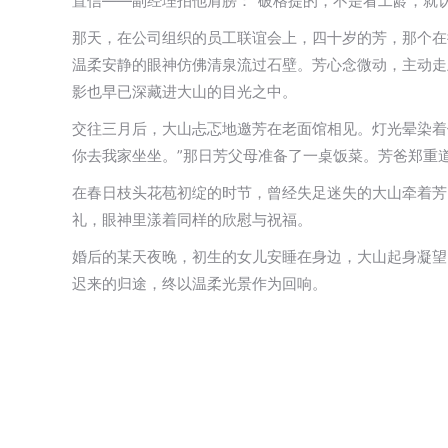
置信——副经理拍他肩膀：“破格提的，不是看工龄，就
那天，在公司组织的员工联谊会上，四十岁的芳，那个在
温柔安静的眼神仿佛清泉流过石壁。芳心念微动，主动走
影也早已深藏进大山的目光之中。
交往三月后，大山忐忑地邀芳在老面馆相见。灯光晕染着
你去我家坐坐。”那日芳父母准备了一桌饭菜。芳爸郑重
在春日枝头花苞初绽的时节，曾经失足迷失的大山牵着芳
礼，眼神里漾着同样的欣慰与祝福。
婚后的某天夜晚，初生的女儿安睡在身边，大山起身凝望
迟来的归途，终以温柔光景作为回响。