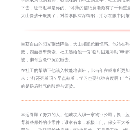
下去，证书迟早是你的。”薄薄的信纸竟渐渐有了千钧重
大山像孩子般笑了，对着李队深深鞠躬，泪水在眼中闪耀
重获自由的阳光骤然降临，大山却踉跄而惶惑。他站在熟
簌，四面徒壁萧索。社工递给他一份“临时困难补助”申
被，彻骨疲惫中沉沉睡去。
在社工的帮助下他踏入技能培训班，比当年在戒毒所更加
来：“灯还亮着吗？早点歇着，学习也要张弛有度啊！”
的是扬眉吐气的酸楚与滚烫。
幸运眷顾了努力的人。他成功入职一家物业公司，换上蓝
背着些额外的小零件；谁家有事，积极上门。保安王大爷