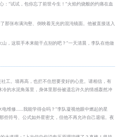
心：“试试，包你忘了前世今生！”火焰灼烧般的灼痛在血
清了那张布满沟壑、倒映着无光的混沌镜面。他被直接送入
大山，这双手本来能干点别的吧？”一天清晨，李队在他做
是社工。墙再高，也拦不住想要变好的心意。请相信，有
冰冷的水泥角落里，身体里那份被遗忘许久的情感轰然冲
电维修……我能学得会吗？”李队凝视他眼中燃起的星
。那些符号、公式如外星密文，但他不再允许自己退缩。夜
的大道理：“上次信中你说电压原理搞懂了？真棒！坚持