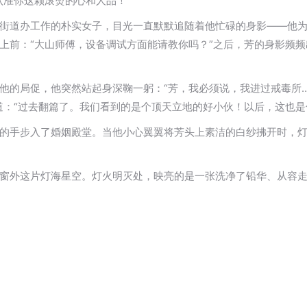
认准你这颗滚烫的心和人品！”
街道办工作的朴实女子，目光一直默默追随着他忙碌的身影——他
上前：“大山师傅，设备调试方面能请教你吗？”之后，芳的身影频
他的局促，他突然站起身深鞠一躬：“芳，我必须说，我进过戒毒所…
道：“过去翻篇了。我们看到的是个顶天立地的好小伙！以后，这也是
的手步入了婚姻殿堂。当他小心翼翼将芳头上素洁的白纱拂开时，
窗外这片灯海星空。灯火明灭处，映亮的是一张洗净了铅华、从容