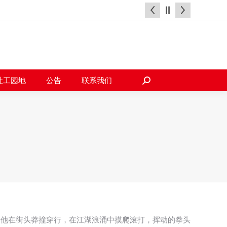
天地
社工园地
公告
联系我们
搜
索：
社工园地
公告
联系我们
搜
索：
。他在街头莽撞穿行，在江湖浪涌中摸爬滚打，挥动的拳头