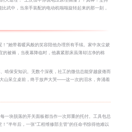
能比武中，当亲手装配的电动机嗡嗡旋转起来的那一刻，
呢！”她带着暖风般的笑容陪他办理所有手续。家中灰尘簌
便宜的被褥，当夜幕降临时，他裹紧那床虽薄却洁净的棉
车、啃保安知识。无数个深夜，社工的微信总能穿越疲倦而
，大山呆立桌前，终于放声大哭——这一次的泪水，奔涌着
、每一块脱落的开关面板都当作一次郑重的托付。工具包总
！”半年后，一张“工程维修部主管”的任命书惊得他难以