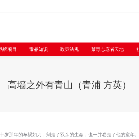
闻快讯
品牌项目
毒品知识
政策法规
禁毒志愿者
品牌项目
毒品知识
政策法规
禁毒志愿者天地
高墙之外有青山（青浦 方英）
十岁那年的车祸如刀，剜走了双亲的生命，也一并卷走了他的童年